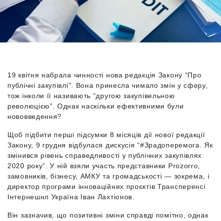
19 квітня набрала чинності нова редакція Закону “Про
публічні закупівлі”. Вона принесла чимало змін у сферу,
тож інколи її називають “другою закупівельною
революцією”. Однак наскільки ефективними були
нововведення?
Щоб підбити перші підсумки 8 місяців дії нової редакції
Закону, 9 грудня відбулася дискусія “#Зрадоперемога. Як
змінився рівень справедливості у публічних закупівлях
2020 року”. У ній взяли участь представники Prozorro,
замовників, бізнесу, АМКУ та громадськості — зокрема, і
директор програми інноваційних проєктів Трансперенсі
Інтернешнл Україна Іван Лахтіонов.
Він зазначив, що позитивні зміни справді помітно, однак