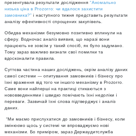
презентувала результати дослідження
“Аномально
низька ціна в Prozorro: чи вдалося захистити
замовника?”
і наступного тижня представить результати
аналізу ефективності спрощених закупівель.
Обидва механізми безумовно позитивно вплинули на
сферу. Водночас аналіз виявив, що наразі вони
працюють не зовсім у такий спосіб, як було задумано.
Тому зараз важливо визнати свої помилки та
вдосконалити правила.
Суттєва частина наших досліджень, окрім аналізу даних
самої системи — опитування замовників і бізнесу про
їхні враження від того чи іншого механізму в Prozorro.
Саме вони найперші на практиці стикаються з
нововведеннями і швидко помічають їхні недоліки і
переваги. Зазвичай їхні слова підтверджує і аналіз
даних.
“Ми маємо прислухатися до замовників і бізнесу, коли
змінюємо щось у системі чи впроваджуємо нові
механізми. Бо приміром, зараз Держаудитслужба