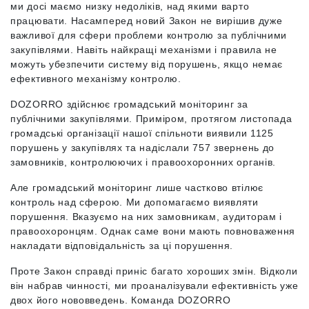
ми досі маємо низку недоліків, над якими варто
працювати. Насамперед новий Закон не вирішив дуже
важливої для сфери проблеми контролю за публічними
закупівлями. Навіть найкращі механізми і правила не
можуть убезпечити систему від порушень, якщо немає
ефективного механізму контролю.
DOZORRO здійснює громадський моніторинг за
публічними закупівлями. Приміром, протягом листопада
громадські організації нашої спільноти виявили 1125
порушень у закупівлях та надіслали 757 звернень до
замовників, контролюючих і правоохоронних органів.
Але громадський моніторинг лише частково втілює
контроль над сферою. Ми допомагаємо виявляти
порушення. Вказуємо на них замовникам, аудиторам і
правоохоронцям. Однак саме вони мають повноваження
накладати відповідальність за ці порушення.
Проте Закон справді приніс багато хороших змін. Відколи
він набрав чинності, ми проаналізували ефективність уже
двох його нововведень. Команда DOZORRO