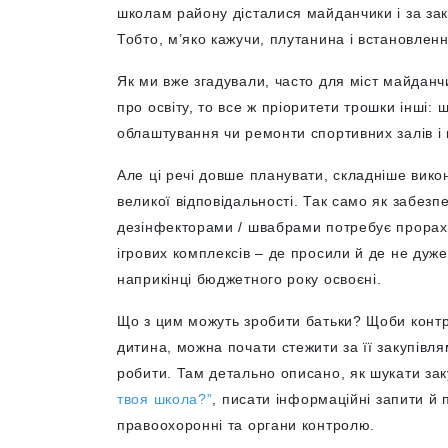
школам району дісталися майданчики і за за
Тобто, м’яко кажучи, плутанина і встановлен
Як ми вже згадували, часто для міст майданч
про освіту, то все ж пріоритети трошки інші:
облаштування чи ремонти спортивних залів і 
Але ці речі довше планувати, складніше вико
великої відповідальності. Так само як забез
дезінфекторами / швабрами потребує прораху
ігрових комплексів – де просили й де не дуже
наприкінці бюджетного року освоєні.
Що з цим можуть зробити батьки? Щоби контр
дитина, можна почати стежити за її закупівл
робити. Там детально описано, як шукати зак
твоя школа?”
, писати інформаційні запити й
правоохоронні та органи контролю.