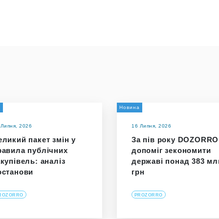
и
Новина
 Липня, 2026
16 Липня, 2026
еликий пакет змін у
За пів року DOZORRO
равила публічних
допоміг зекономити
акупівель: аналіз
державі понад 383 мл
останови
грн
ROZORRO
PROZORRO