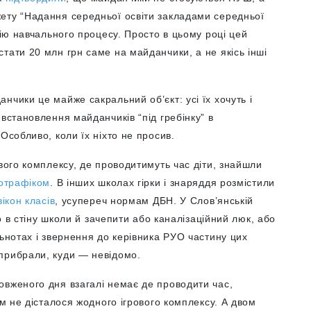
ету “Надання середньої освіти закладами середньої
цію навчального процесу. Просто в цьому році цей
тати 20 млн грн саме на майданчики, а не якісь інші
нчики це майже сакральний об’єкт: усі їх хочуть і
встановлення майданчиків “під гребінку” в
Особливо, коли їх ніхто не просив.
ового комплексу, де проводитимуть час діти, знайшли
тотрафіком
. В інших школах гірки і знаряддя розмістили
ікон класів
, усупереч нормам ДБН. У Слов’янській
мо в стіну школи й зачепити або каналізаційний люк, або
льнотах і звернення до керівника РУО частину цих
прибрали, куди — невідомо.
овженого дня взагалі немає де проводити час,
їм не дісталося жодного ігрового комплексу. А двом