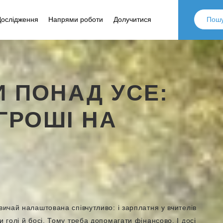
Дослідження
Напрями роботи
Долучитися
 ПОНАД УСЕ:
ГРОШІ НА
вичай налаштована співчутливо: і зарплатня у вчителів
и голі й босі. Тому треба допомагати фінансово. І досі