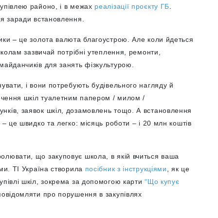
купівлею районо, і в межах
реалізації проєкту ГБ
.
ня заради встановлення.
ики – це золота валюта благоустрою. Але коли йдеться
 школам зазвичай потрібні утеплення, ремонти,
майданчиків для занять фізкультурою.
нувати, і вони потребують будівельного нагляду й
печення шкіл туалетним папером / милом /
нків, заявок шкіл, дозамовлень тощо. А встановлення
 – це швидко та легко: місяць роботи – і 20 млн коштів
олювати, що закуповує школа, в якій вчиться ваша
ями. ТІ Україна створила
посібник з інструкціями
, як це
упівлі шкіл, зокрема за допомогою карти
“Що купує
 повідомляти про порушення в закупівлях