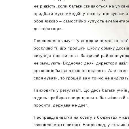
не рідкість, коли батьки скидаються на умов
придбати мультимедійну техніку, просуваючи
обов’язково – самостійно купують елементарн
дезінфектори.
Пояснення цьому – “у держави немає коштів” 
особливо ті, що пройшли школу обміну досві
ситуація трошки інша. Зазвичай районне упра
не змушують. Водночас деякі директори шкіл 
що коштів їм однаково не виділять. Але саме
спрямувати, то грошей вам точно не виділять.
І виходить у результаті, що десь батьки учні
а десь прибиральниця просить батьківський ко
просити, держава не дає”.
Насправді видатки на освіту в бюджетах місце
захищені статті витрат. Наприклад, у столиці