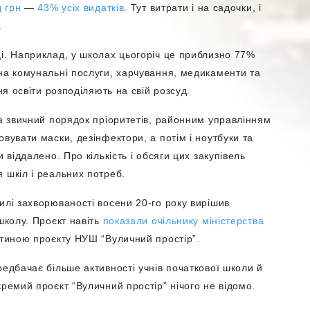
 грн
—
43% усіх видатків
. Тут витрати і на садочки, і
.
і. Наприклад, у школах цьогоріч це приблизно 77%
на комунальні послуги, харчування, медикаменти та
ня освіти розподіляють на свій розсуд.
ла звичний порядок пріоритетів, районним управлінням
вувати маски, дезінфектори, а потім і ноутбуки та
 віддалено. Про кількість і обсяги цих закупівель
 шкіл і реальних потреб.
илі захворюваності восени 20-го року вирішив
школу. Проєкт навіть
показали очільнику міністерства
тиною проєкту НУШ “Вуличний простір”.
редбачає більше активності учнів початкової школи й
кремий проєкт “Вуличний простір” нічого не відомо.