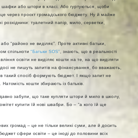
ні шафки або штори в класі. Або гуртуються, щоби
 це через проєкт громадського бюджету. Ну й майже
і розхідники: туалетний папір, мило, серветки,
або “районо не виділяє”. Проте активні батьки,
дом спільноти
“Батьки SOS”
, знають, що в реальності
вління освіти не виділяє кошти на те, на що виділяти
досі не пишуть запитів на фінансування, бо вважають,
 в такий спосіб формують бюджет. І якщо запит не
 Натомість кошти збирають із батьків.
в давно забули, що таке купляти штори й мило в школу,
мітет купити їй нові швабри. Бо – “а кого їй ще
вих громад – це не тільки великі суми, але й досить
 бюджет сфери освіти – це іноді до половини всіх