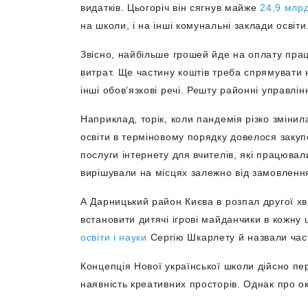
видатків. Цьогоріч він сягнув майже
24,9 млрд
на школи, і на інші комунальні заклади освіти
Звісно, найбільше грошей йде на оплату прац
витрат. Ще частину коштів треба спрямувати 
інші обов’язкові речі. Решту районні управлін
Наприклад, торік, коли пандемія різко зміни
освіти в терміновому порядку довелося закупо
послуги інтернету для вчителів, які працювали
вирішували на місцях залежно від замовлення
А Дарницький район Києва в розпал другої хв
встановити дитячі ігрові майданчики в кожну 
освіти і науки
Сергію Шкарлету й назвали час
Концепція Нової української школи дійсно пе
наявність креативних просторів. Однак про о