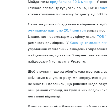
Майданчики
придбали за 20,6 млн грн
. У спе
кожного елементу купували по 15, і МОН
пис
кожен коштував місцевому бюджету від 500 тис
Сама закупівля обладнання майданчиків від
очікуваною вартістю 20,7 млн грн
виграв пост
Цікаво, що переможцем аукціону стало
ТОВ “
ремонтах приміщень. У
Києві ця компанія ви
управління капітальних вкладень і управління
майданчиками, однак це її перше таке велике
найдорожчий контракт у Prozorro.
Щоб уточнити, що за обов’язкова програма з
шкіл саме минулого року, ми звернулися в де
не знають і пояснили, що рішення щодо заку
інші райони столиці, чи були в них подібні с
негативні відповіді.
В управлінні освіти Дарницького району тако