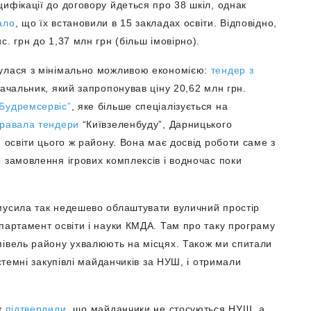
цифікації до договору йдеться про 38 шкіл, однак
ало
, що їх встановили в 15 закладах освіти. Відповідно,
. грн до 1,37 млн грн (більш імовірно).
булася з мінімально можливою економією:
тендер з
ачальник, який запропонував ціну 20,62 млн грн.
Будремсервіс”
, яке більше спеціалізується на
гравала тендери
“Київзеленбуду”, Дарницького
 освіти цього ж району. Вона має досвід роботи саме з
 замовлення ігрових комплексів і водночас поки
мусила так недешево облаштувати вуличний простір
партамент освіти і науки КМДА. Там про таку програму
півель району ухвалюють на місцях. Також ми спитали
истемні закупівлі майданчиків за НУШ, і отримали
ж
підтвердили
, що майданчики не стосуються НУШ, а