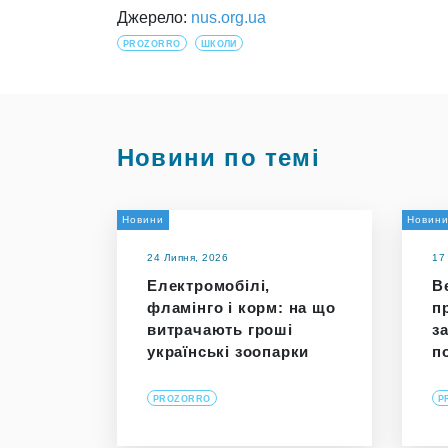
Джерело:
nus.org.ua
PROZORRO
ШКОЛИ
Новини по темі
Новини
Новин
24 Липня, 2026
17
Електромобілі,
В
фламінго і корм: на що
п
витрачають гроші
з
українські зоопарки
п
PROZORRO
P