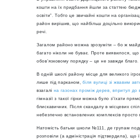
кошти на їх придбання йшли за статтею бюдж
освіти”. Тобто це звичайні кошти на організа
район вирішив, що найбільш доцільно викорис
речі.
Загалом районо можна зрозуміти – бо ж майда
багато ніколи не буває. Проте виявилося, що 
обов’язковому порядку – це не завжди благо. 
В одній школі району місце для великого ігр
лише під парканом,
біля вулиці зі жвавим ав
взагалі
на газонах проміж дерев, впритул до в
гімназії з такої гірки можна було з’їхати пря
блискавичник. Після скандалу в місцевих спі
небезпечно встановлених комплексів просто 
Натомість батьки школи №111, де групам под
розповіли (а адміністрація підтвердила), що 