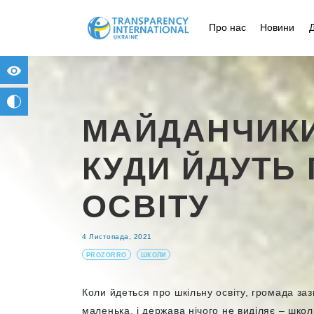
Про нас
Новини
for people with visual impairment
change to b/w
МАЙДАНЧИКИ
КУДИ ЙДУТЬ 
ОСВІТУ
4 Листопада, 2021
PROZORRO
ШКОЛИ
Коли йдеться про шкільну освіту, громада заз
маленька, і держава нічого не виділяє – школ