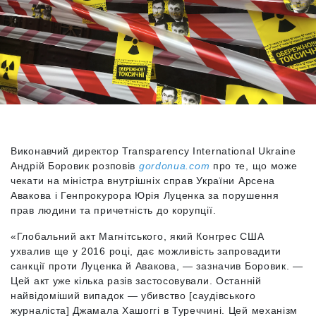
Виконавчий директор Transparency International Ukraine
Андрій Боровик розповів
gordonua.com
про те, що може
чекати на міністра внутрішніх справ України Арсена
Авакова і Генпрокурора Юрія Луценка за порушення
прав людини та причетність до корупції.
«Глобальний акт Магнітського, який Конгрес США
ухвалив ще у 2016 році, дає можливість запровадити
санкції проти Луценка й Авакова, — зазначив Боровик. —
Цей акт уже кілька разів застосовували. Останній
найвідоміший випадок — убивство [саудівського
журналіста] Джамала Хашоггі в Туреччині. Цей механізм