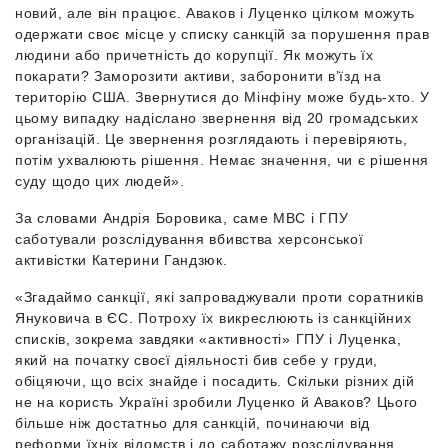
новий, але він працює. Аваков і Луценко цілком можуть
одержати своє місце у списку санкцій за порушення прав
людини або причетність до корупції. Як можуть їх
покарати? Заморозити активи, заборонити в’їзд на
територію США. Звернутися до Мінфіну може будь-хто. У
цьому випадку надіслано звернення від 20 громадських
організацій. Це звернення розглядають і перевіряють,
потім ухвалюють рішення. Немає значення, чи є рішення
суду щодо цих людей».
За словами Андрія Боровика, саме МВС і ГПУ
саботували розслідування вбивства херсонської
активістки Катерини Гандзюк.
«Згадаймо санкції, які запроваджували проти соратників
Януковича в ЄС. Потроху їх викреслюють із санкційних
списків, зокрема завдяки «активності» ГПУ і Луценка,
який на початку своєї діяльності бив себе у груди,
обіцяючи, що всіх знайде і посадить. Скільки різних дій
не на користь Україні зробили Луценко й Аваков? Цього
більше ніж достатньо для санкцій, починаючи від
реформи їхніх відомств і до саботажу розслідування