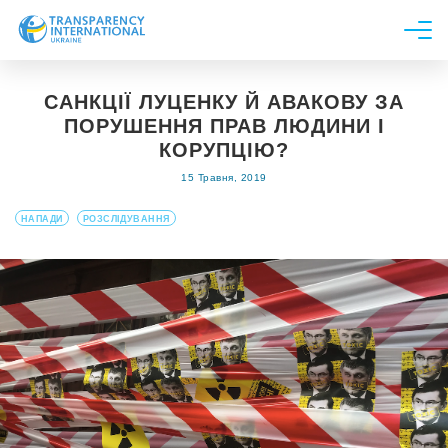
Про нас
САНКЦІЇ ЛУЦЕНКУ Й АВАКОВУ ЗА
Новини
ПОРУШЕННЯ ПРАВ ЛЮДИНИ І
Дослідження
КОРУПЦІЮ?
15 Травня, 2019
Напрями роботи
Долучитися
НАПАДИ
РОЗСЛІДУВАННЯ