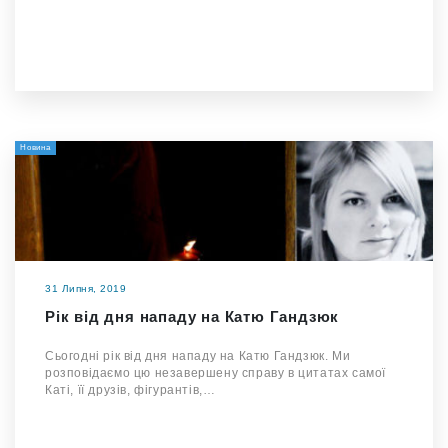
Новина
31 Липня, 2019
Рік від дня нападу на Катю Гандзюк
Сьогодні рік від дня нападу на Катю Гандзюк. Ми
розповідаємо цю незавершену справу в цитатах самої
Каті, її друзів, фігурантів,…