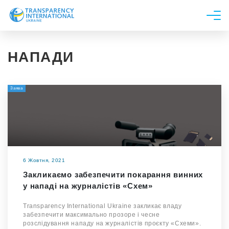
Про нас
НАПАДИ
Новини
Дослідження
Заява
Напрями роботи
Долучитися
6 Жовтня, 2021
Закликаємо забезпечити покарання винних
у нападі на журналістів «Схем»
Transparency International Ukraine закликає владу
забезпечити максимально прозоре і чесне
розслідування нападу на журналістів проєкту «Схеми».