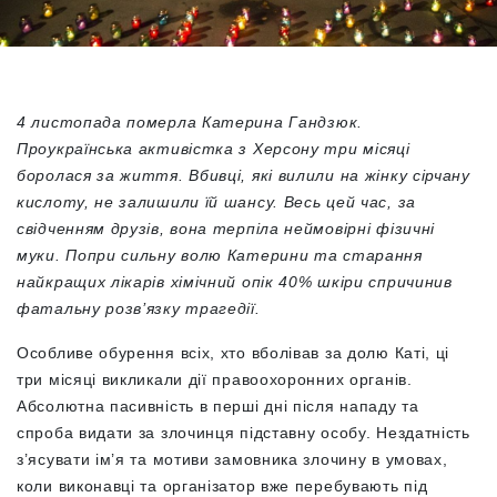
4 листопада померла Катерина Гандзюк.
Проукраїнська активістка з Херсону три місяці
боролася за життя. Вбивці, які вилили на жінку сірчану
кислоту, не залишили їй шансу. Весь цей час, за
свідченням друзів, вона терпіла неймовірні фізичні
муки. Попри сильну волю Катерини та старання
найкращих лікарів хімічний опік 40% шкіри спричинив
фатальну розв’язку трагедії.
Особливе обурення всіх, хто вболівав за долю Каті, ці
три місяці викликали дії правоохоронних органів.
Абсолютна пасивність в перші дні після нападу та
спроба видати за злочинця підставну особу. Нездатність
з’ясувати ім’я та мотиви замовника злочину в умовах,
коли виконавці та організатор вже перебувають під