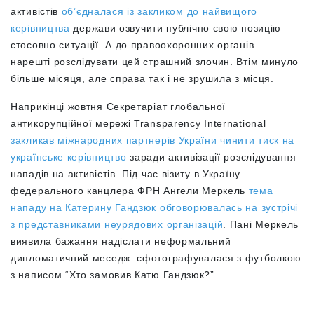
активістів
об’єдналася із закликом до найвищого
керівництва
держави озвучити публічно свою позицію
стосовно ситуації. А до правоохоронних органів –
нарешті розслідувати цей страшний злочин. Втім минуло
більше місяця, але справа так і не зрушила з місця.
Наприкінці жовтня Секретаріат глобальної
антикорупційної мережі Transparency International
закликав міжнародних партнерів України чинити тиск на
українське керівництво
заради активізації розслідування
нападів на активістів. Під час візиту в Україну
федерального канцлера ФРН Ангели Меркель
тема
нападу на Катерину Гандзюк обговорювалась на зустрічі
з представниками неурядових організацій
. Пані Меркель
виявила бажання надіслати неформальний
дипломатичний меседж: сфотографувалася з футболкою
з написом “Хто замовив Катю Гандзюк?”.