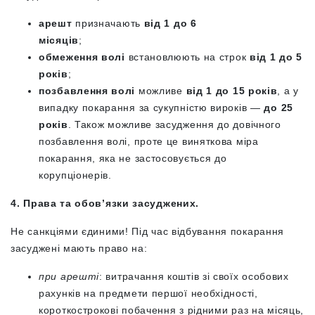
арешт
призначають
від 1 до 6
місяців
;
обмеження волі
встановлюють на строк
від 1 до 5
років
;
позбавлення волі
можливе
від 1 до 15 років
, а у
випадку покарання за сукупністю вироків —
до 25
років
. Також можливе засудження до довічного
позбавлення волі, проте це виняткова міра
покарання, яка не застосовується до
корупціонерів.
4. Права та обов’язки засуджених.
Не санкціями єдиними! Під час відбування покарання
засуджені мають право на:
при арешті
: витрачання коштів зі своїх особових
рахунків на предмети першої необхідності,
короткострокові побачення з рідними раз на місяць,