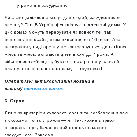
утримання засуджених.
Чи є спеціалізоване місце для людей, засуджених до
арешту? Так. В Україні функціонують
арештні доми
. У
цих домах можуть перебувати як повнолітні, так і
неповнолітні особи, яким виповнилося 16 років. Але
покарання у виді арешту
не застосовується
до вагітних
жінок та жінок, які мають дітей віком до 7 років. А
військовослужбовці відбувають покарання у власній
альтернативні арештного дому — гауптвахті.
Оперативні антикорупційні новини в
нашому
телеграм каналі
3. Строк.
Якщо за критерієм суворості арешт та позбавлення волі
є схожими, то за строком — ні. Так, кожне з трьох
покарань передбачає різний строк утримання
засудженого. Зокрема: