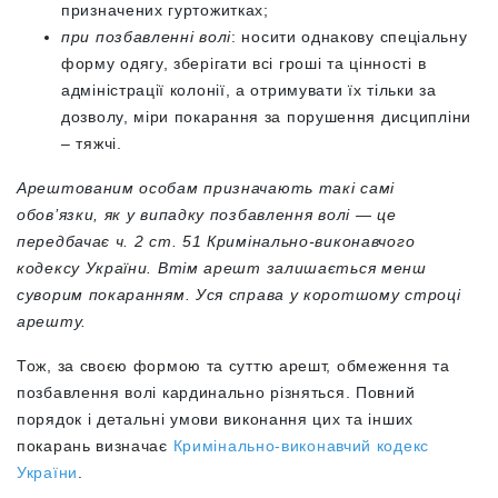
призначених гуртожитках;
при позбавленні волі
: носити однакову спеціальну
форму одягу, зберігати всі гроші та цінності в
адміністрації колонії, а отримувати їх тільки за
дозволу, міри покарання за порушення дисципліни
– тяжчі.
Арештованим особам призначають такі самі
обов’язки, як у випадку позбавлення волі — це
передбачає ч. 2 ст. 51 Кримінально-виконавчого
кодексу України. Втім арешт залишається менш
суворим покаранням. Уся справа у коротшому строці
арешту.
Тож, за своєю формою та суттю арешт, обмеження та
позбавлення волі кардинально різняться. Повний
порядок і детальні умови виконання цих та інших
покарань визначає
Кримінально-виконавчий кодекс
України
.