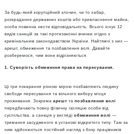
За будь-який корупційний злочин, чи то хабар,
розкрадання державних коштів або привласнення майна,
особа повинна нести відповідальність. Всього існує 12
видів санкцій за такі протизаконні вчинки згідно з
кримінальним законодавством України. Найтяжчі з них
—
арешт, обмеження та позбавлення волі. Давайте
розберемося, чим вони відрізняються.
1. Суворість
обмеження права на пересування.
Ці три покарання різною мірою позбавляють людину
свободи пересування та вільного вибору місця
проживання. Зокрема
арешт
та
позбавлення волі
передбачають повну фізичну ізоляцію особи від
суспільства, а санкція у вигляді
обмеження волі
—
тримання засудженого в установі відкритого типу. Там за
ним здійснюється постійний нагляд з боку працівників