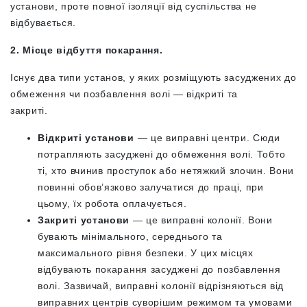
установи, проте повної ізоляції від суспільства не
відбувається.
2. Місце відбуття покарання.
Існує два типи установ, у яких розміщують засуджених до
обмеження чи позбавлення волі — відкриті та
закриті.
Відкриті установи
— це виправні центри. Сюди
потрапляють засуджені до обмеження волі. Тобто
ті, хто вчинив проступок або нетяжкий злочин. Вони
повинні обов’язково залучатися до праці, при
цьому, їх робота оплачується.
Закриті установи
— це виправні колонії. Вони
бувають мінімального, середнього та
максимального рівня безпеки. У цих місцях
відбувають покарання засуджені до
позбавлення
волі. Зазвичай, виправні колонії відрізняються від
виправних центрів суворішим режимом та умовами