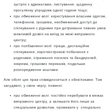
зустрічі з адвокатами, листування, щоденну
прогулянку упродовж однієї години тощо;
при обмеженні волі
: користування власним одягом,
телефоном, грошима, необмежений доступ до
спілкування з рідними при дотриманні певних умов
можливий дозвіл на виїзд за межі виправного
центру;
при позбавленні волі
: працю, дистанційне
спілкування, короткострокові побачення з
родичами, отримання посилок та бандеролей,
зокрема, грошових переказів, подальше
розпорядження коштами.
Але обсяг цих прав співвідноситься з обов’язками. Тож
засуджені, у свою чергу, повинні:
при обмеженні волі:
постійно перебувати в межах
виправного центру, а залишати його лише за
спеціальним дозволом, проживати у спеціально