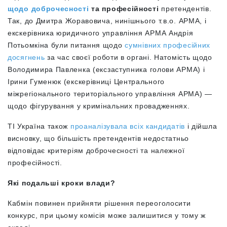
щодо доброчесності
та професійності
претендентів.
Так, до
Дмитра Жоравовича, нинішнього т.в.о. АРМА, і
екскерівника юридичного управління АРМА Андрія
Потьомкіна були питання щодо
сумнівних професійних
досягнень
за час своєї роботи в органі. Натомість щодо
Володимира Павленка (
ексзаступника голови АРМА) і
Ірини Гуменюк (екскерівниці Центрального
міжрегіонального територіального управління АРМА) —
щодо фігурування у кримінальних провадженнях
.
ТІ Україна також
проаналізувала всіх кандидатів
і дійшла
висновку, що більшість претендентів недостатньо
відповідає критеріям доброчесності та належної
професійності.
Які подальші кроки влади?
Кабмін повинен прийняти рішення переоголосити
конкурс, при цьому комісія може залишитися у тому ж