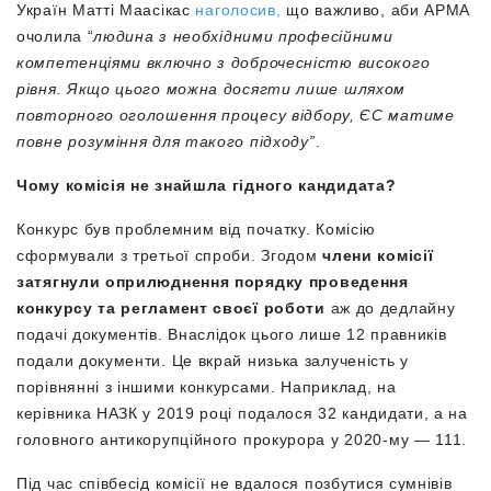
Україн Матті Маасікас
наголосив,
що важливо, аби АРМА
очолила “
людина з необхідними професійними
компетенціями включно з доброчесністю високого
рівня. Якщо цього можна досягти лише шляхом
повторного оголошення процесу відбору, ЄС матиме
повне розуміння для такого підходу”
.
Чому комісія не знайшла гідного кандидата?
Конкурс був проблемним від початку. Комісію
сформували з третьої спроби. Згодом
члени комісії
затягнули оприлюднення порядку проведення
конкурсу та регламент своєї роботи
аж до дедлайну
подачі документів. Внаслідок цього лише 12 правників
подали документи. Це вкрай низька залученість у
порівнянні з іншими конкурсами. Наприклад, на
керівника НАЗК у 2019 році подалося 32 кандидати, а на
головного антикорупційного прокурора у 2020-му — 111.
Під час співбесід комісії не вдалося позбутися сумнівів