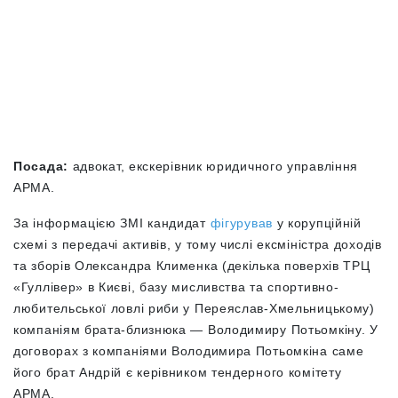
Посада:
адвокат, екскерівник юридичного управління
АРМА.
За інформацією ЗМІ кандидат
фігурував
у корупційній
схемі з передачі активів, у тому числі ексміністра доходів
та зборів Олександра Клименка (декілька поверхів ТРЦ
«Гуллівер» в Києві, базу мисливства та спортивно-
любительської ловлі риби у Переяслав-Хмельницькому)
компаніям брата-близнюка — Володимиру Потьомкіну. У
договорах з компаніями Володимира Потьомкіна саме
його брат Андрій є керівником тендерного комітету
АРМА.