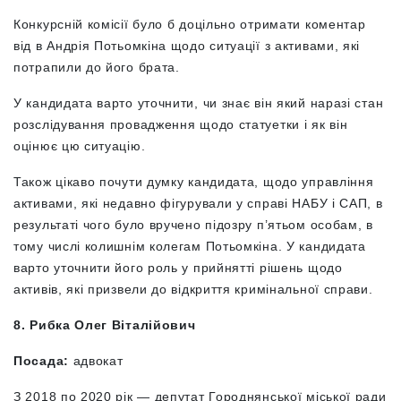
Конкурсній комісії було б доцільно отримати коментар
від в Андрія Потьомкіна щодо ситуації з активами, які
потрапили до його брата.
У кандидата варто уточнити, чи знає він який наразі стан
розслідування провадження щодо статуетки і як він
оцінює цю ситуацію.
Також цікаво почути думку кандидата, щодо управління
активами, які недавно фігурували у справі НАБУ і САП, в
результаті чого було вручено підозру п’ятьом особам, в
тому числі колишнім колегам Потьомкіна. У кандидата
варто уточнити його роль у прийнятті рішень щодо
активів, які призвели до відкриття кримінальної справи.
8. Рибка Олег Віталійович
Посада:
адвокат
З 2018 по 2020 рік — депутат Городнянської міської ради