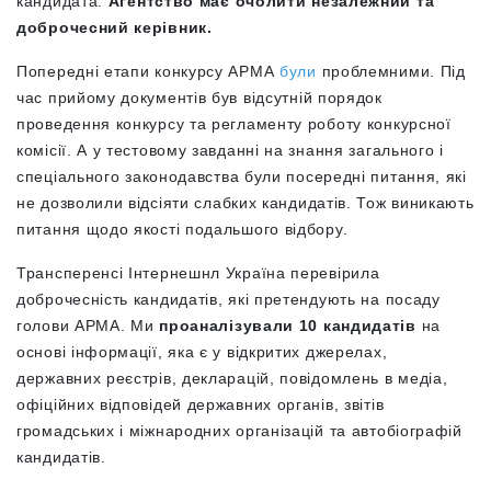
кандидата.
Агентство має очолити незалежний та
доброчесний керівник.
Попередні етапи конкурсу АРМА
були
проблемними. Під
час прийому документів був
відсутній порядок
проведення конкурсу та регламенту роботу конкурсної
комісії. А у тестовому завданні на знання загального і
спеціального
законодавства
були посередні питання, які
не дозволили відсіяти
слабких кандидатів
. Тож виникають
питання щодо якості подальшого відбору.
Трансперенсі Інтернешнл Україна перевірила
доброчесність кандидатів, які претендують на посаду
голови АРМА. Ми
проаналізували 10 кандидатів
на
основі інформації, яка є у відкритих джерелах,
державних реєстрів, декларацій, повідомлень в медіа,
офіційних відповідей державних органів, звітів
громадських і міжнародних організацій та автобіографій
кандидатів.