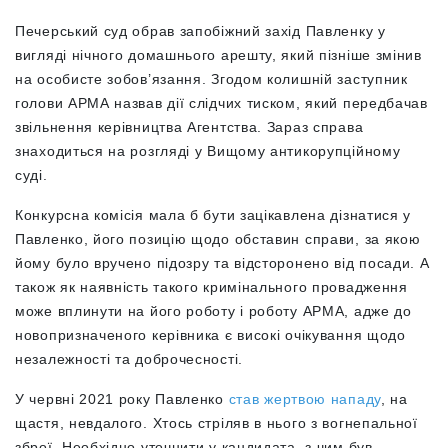
Печерський суд обрав запобіжний захід Павленку у
вигляді нічного домашнього арешту, який пізніше змінив
на особисте зобов’язання. Згодом колишній заступник
голови АРМА назвав дії слідчих тиском, який передбачав
звільнення керівництва Агентства. Зараз справа
знаходиться на розгляді у Вищому антикорупційному
суді.
Конкурсна комісія мала б бути зацікавлена дізнатися у
Павленко, його позицію щодо обставин справи, за якою
йому було вручено підозру та відсторонено від посади. А
також як наявність такого кримінального провадження
може вплинути на його роботу і роботу АРМА, адже до
новопризначеного керівника є високі очікування щодо
незалежності та доброчесності.
У червні 2021 року Павленко
став жертвою нападу
, на
щастя, невдалого. Хтось стріляв в нього з вогнепальної
зброї. Необхідно уточнити у кандидата, з чим був