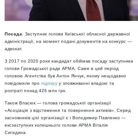
Посада
: Заступник голови Київської обласної державної
адміністрації, на момент подачі документів на конкурс —
адвокат.
З 2017 по 2020 роки кандидат обіймав посаду заступника
голови Громадської ради АРМА. Саме в цей період
головою Агентства був Антон Янчук, якому нещодавно
повідомили про
підозру
у зловживанні владою та
розтраті понад 426 млн грн.
Також Власюк — голова громадської організації
«Асоціація з відстеження та повернення активів». Серед
засновників цієї організації є і Володимир Павленко —
ексзаступник колишнього голови АРМА Віталія
Сигидина.