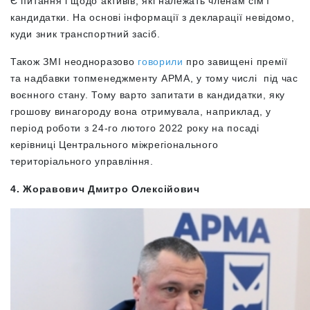
Є питання і щодо активів, які належать членам сім’ї
кандидатки. На основі інформації з декларації невідомо,
куди зник транспортний засіб.
Також ЗМІ неодноразово
говорили
про завищені премії
та надбавки топменеджменту АРМА, у тому числі під час
воєнного стану. Тому варто запитати в кандидатки, яку
грошову винагороду вона отримувала, наприклад, у
період роботи з 24-го лютого 2022 року на посаді
керівниці Центрального міжрегіонального
територіального управління.
4.
Жоравович Дмитро Олексійович