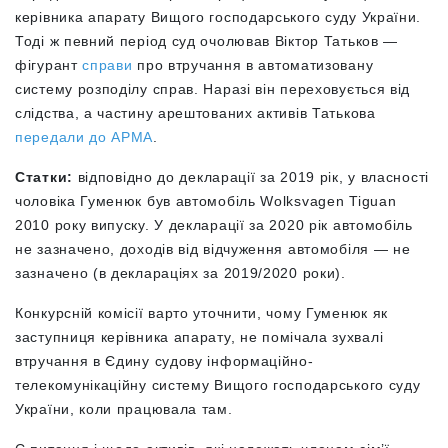
керівника апарату Вищого господарського суду України.
Тоді ж певний період суд очолював Віктор Татьков —
фігурант
справи
про втручання в автоматизовану
систему розподілу справ. Наразі він переховується від
слідства, а частину арештованих активів Татькова
передали до АРМА
.
Статки:
відповідно до декларації за 2019 рік, у власності
чоловіка Гуменюк був автомобіль Wolksvagen Tiguan
2010 року випуску. У декларації за 2020 рік автомобіль
не зазначено, доходів від відчуження автомобіля — не
зазначено (в деклараціях за 2019/2020 роки).
Конкурсній комісії варто уточнити, чому Гуменюк
як
заступниця керівника апарату,
не помічала зухвалі
втручання в Єдину судову інформаційно-
телекомунікаційну систему Вищого господарського суду
України, коли працювала там.