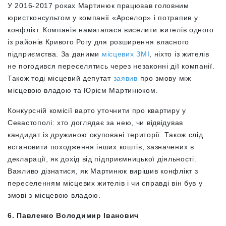
У
2016-2017 роках Мартинюк працював головним
юристконсультом у компанії «Арселор» і потрапив у
конфлікт. Компанія намагалася виселити жителів одного
із районів Кривого Рогу для розширення власного
підприємства. За даними
місцевих ЗМІ
, ніхто із жителів
не погодився переселятись через незаконні дії компанії.
Також тоді місцевий депутат
заявив
про змову між
місцевою владою та Юрієм Мартинюком.
Конкурсній комісії варто уточнити про квартиру у
Севастополі: хто доглядає за нею, чи відвідував
кандидат із дружиною окуповані території. Також слід
встановити походження інших коштів, зазначених в
декларації, як дохід від підприємницької діяльності.
Важливо дізнатися, як Мартинюк вирішив конфлікт з
переселенням місцевих жителів і чи справді він був у
змові з місцевою владою.
6. Павленко Володимир Іванович