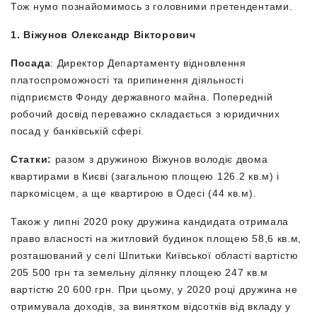
Тож нумо познайомимось з головними претендентами.
1. Віжунов Олександр Вікторович
Посада
: Директор Департаменту відновлення
платоспроможності та припинення діяльності
підприємств Фонду державного майна. Попередній
робочий досвід переважно складається з юридичних
посад у банківській сфері.
Статки:
разом з дружиною Віжунов володіє двома
квартирами в Києві (загальною площею 126.2 кв.м) і
паркомісцем, а ще
квартирою в Одесі (44 кв.м).
Також у липні 2020 року дружина кандидата отримала
право власності на житловий будинок площею 58,6 кв.м,
розташований у селі Шпитьки Київської області вартістю
205 500 грн та земельну ділянку площею 247 кв.м
вартістю 20 600 грн. При цьому, у 2020 році дружина не
отримувала доходів, за винятком відсотків від вкладу у