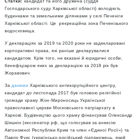
Статки:
кандидат та його дружина (
суддя
Господарського суду Харківської області
) володіють
будинками та земельними ділянками у селі Печеніги
Харківської області. Це рекреаційна зона Печенізького
водосховища.
У деклараціях за 2019 та 2020 роки не задекларовані
корпоративні права, які раніше декларувалися
кандидатом. Крім того, не вказані й юридичні особи,
бенефіціаром яких за декларацією за 2018 рік був
Жоравович.
За
даними
Харківського антикорупційного центру,
кандидат до листопада 2017 був головою релігійної
громади
храму Жон-Мироносиць Української
православної церкви Московського патріархату в
Харкові.
Будівництво цього храму фінансував Олександр
Шишкін (екссенатор рф, що голосував за анексію
Автономної Республіки Крим та член «Єдиної Росії») та
Павло Фукс (українсько-російський підприємець, який