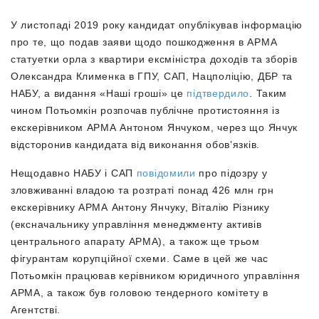
У листопаді 2019 року кандидат опублікував інформацію
про те, що подав заяви щодо пошкодження в АРМА
статуетки орла з квартири ексміністра доходів та зборів
Олександра Клименка в ГПУ, САП, Нацполіцію, ДБР та
НАБУ, а видання «Наші гроші» це
підтвердило
. Таким
чином Потьомкін розпочав публічне протистояння із
екскерівником АРМА Антоном Янчуком, через що Янчук
відсторонив кандидата від виконання обов’язків.
Нещодавно НАБУ і САП
повідомили
про підозру у
зловживанні владою та розтраті понад 426 млн грн
екскерівнику АРМА Антону Янчуку, Віталію Різнику
(ексначальнику управління менеджменту активів
центрального апарату АРМА), а також ще трьом
фігурантам корупційної схеми. Саме в цей же час
Потьомкін працював керівником юридичного управління
АРМА, а також був головою тендерного комітету в
Агентстві.