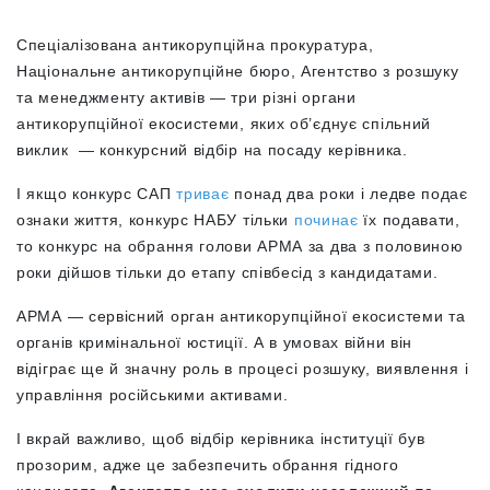
Спеціалізована антикорупційна прокуратура,
Національне антикорупційне бюро, Агентство з розшуку
та менеджменту активів — три різні органи
антикорупційної екосистеми, яких об’єднує спільний
виклик — конкурсний відбір на посаду керівника.
І якщо конкурс САП
триває
понад два роки і ледве подає
ознаки життя, конкурс НАБУ тільки
починає
їх подавати,
то конкурс на обрання голови АРМА за два з половиною
роки дійшов тільки до етапу співбесід з кандидатами.
АРМА — сервісний орган антикорупційної екосистеми та
органів кримінальної юстиції. А в умовах війни він
відіграє ще й значну роль в процесі розшуку, виявлення і
управління російськими активами.
І вкрай важливо, щоб відбір керівника інституції був
прозорим, адже це забезпечить обрання гідного