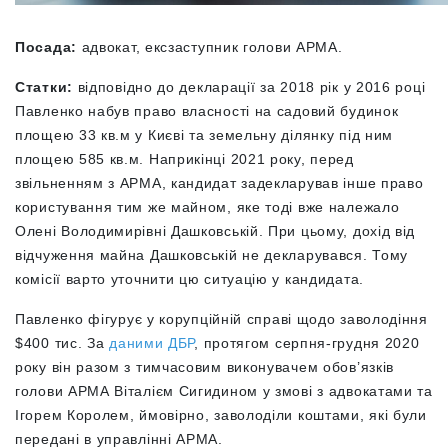
Посада:
адвокат, ексзаступник голови АРМА.
Статки:
відповідно до декларації за 2018 рік у 2016 році
Павленко набув право власності на садовий будинок
площею 33 кв.м у Києві та земельну ділянку під ним
площею 585 кв.м. Наприкінці 2021 року, перед
звільненням з АРМА, кандидат задекларував інше право
користування тим же майном, яке тоді вже належало
Олені Володимирівні Дашковській. При цьому, дохід від
відчуження майна Дашковській не декларувався. Тому
комісії варто уточнити цю ситуацію у кандидата.
Павленко
фігурує у корупційній справі щодо заволодіння
$400 тис. За
даними ДБР
, протягом серпня-грудня 2020
року він разом з тимчасовим виконувачем обов’язків
голови АРМА Віталієм Сигидином у змові з адвокатами та
Ігорем Королем, ймовірно, заволоділи коштами, які були
передані в управлінні АРМА.