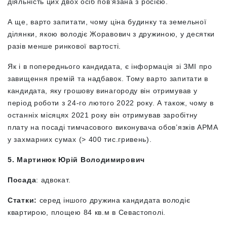
діяльність цих двох осіб пов’язана з росією.
А ще, варто запитати, чому ціна будинку та земельної
ділянки, якою володіє Жоравович з дружиною, у десятки
разів менше ринкової вартості.
Як і в попереднього кандидата, є інформація зі ЗМІ про
завищення премій та надбавок. Тому варто запитати в
кандидата, яку грошову винагороду він отримував у
період роботи з 24-го лютого 2022 року. А також, чому в
останніх місяцях 2021 року він отримував заробітну
плату на посаді тимчасового виконувача обов’язків АРМА
у захмарних сумах (> 400 тис.гривень).
5. Мартинюк Юрій Володимирович
Посада
: адвокат.
Статки:
серед іншого дружина кандидата володіє
квартирою, площею 84 кв.м в Севастополі.