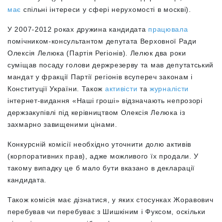
має
спільні інтереси у сфері нерухомості в москві).
У 2007-2012 роках дружина кандидата
працювала
помічником-консультантом
депутата Верховної Ради
Олексія Лелюка (Партія Регіонів). Лелюк два роки
суміщав посаду голови держрезерву та мав депутатський
мандат у фракції Партії регіонів всупереч законам і
Конституції України. Також
активісти
та
журналісти
інтернет-видання «Наші гроші» відзначають непрозорі
держзакупівлі під керівництвом Олексія Лелюка із
захмарно завищеними цінами.
Конкурсній комісії необхідно уточнити долю активів
(корпоративних прав), адже можливого їх продали. У
такому випадку це б мало бути вказано в декларації
кандидата.
Також комісія має дізнатися, у яких стосунках Жоравович
перебував чи перебуває з Шишкіним і Фуксом, оскільки