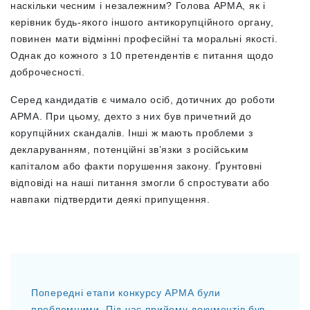
наскільки чесним і незалежним? Голова АРМА, як і
керівник будь-якого іншого антикорупційного органу,
повинен мати відмінні професійні та моральні якості.
Однак до кожного з 10 претендентів є питання щодо
доброчесності.
Серед кандидатів є чимало осіб, дотичних до роботи
АРМА. При цьому, дехто з них був причетний до
корупційних скандалів. Інші ж мають проблеми з
декларуванням, потенційні зв’язки з російським
капіталом або факти порушення закону. Ґ
рунтовні
відповіді на наші питання змогли б спростувати або
навпаки підтвердити деякі припущення.
Попередні етапи конкурсу АРМА були
проблемними. Під час прийому документів був