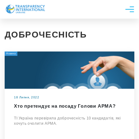
Про нас
ДОБРОЧЕСНІСТЬ
Новини
Дослідження
Новина
Напрями роботи
Долучитися
18 Липня, 2022
Хто претендує на посаду Голови АРМА?
ТІ Україна перевірила доброчесність 10 кандидатів, які
хочуть очолити АРМА.