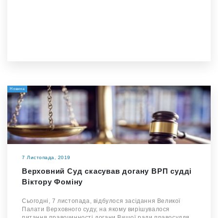
Новина
7 Листопада, 2019
Верховний Суд скасував догану ВРП судді
Віктору Фоміну
Сьогодні, 7 листопада, відбулося засідання Великої
Палати Верховного суду, на якому вирішувалося
питання правочинності догани Вищої ради правосуддя