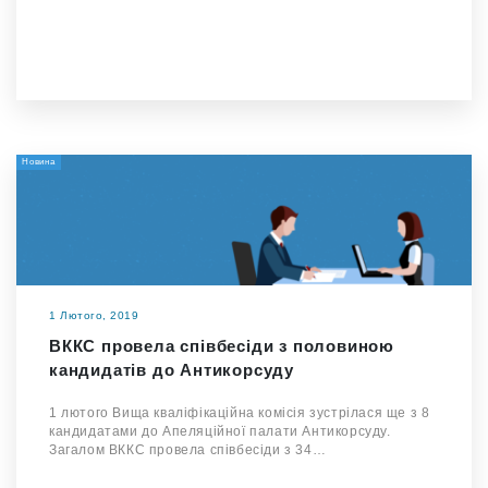
Новина
1 Лютого, 2019
ВККС провела співбесіди з половиною
кандидатів до Антикорсуду
1 лютого Вища кваліфікаційна комісія зустрілася ще з 8
кандидатами до Апеляційної палати Антикорсуду.
Загалом ВККС провела співбесіди з 34…