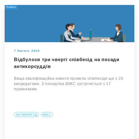
Новина
7 Лютого, 2019
Відбулося три чверті співбесід на посади
антикорсуддів
Вища кваліфікаційна комісія провела співбесіди ще з 20
кандидатами. З понеділка ВККС зустрінеться з 17
правниками.
АНТИКОРСУД
ВККС