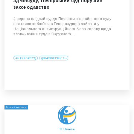
адмінсуду, Печерський суд порушив
законодавство
4 серпня cлідчий суддя Печерського районного суду
фактично зобов’язав Генпрокурора забрати у
Національного антикорупційного бюро справу щодо
зловживання суддів Окружного…
АНТИКОРСУД
ДОБРОЧЕСНІСТЬ
Блоги і колонки
TI Ukraine