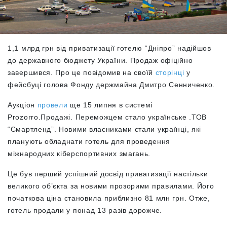
1,1 млрд грн від приватизації готелю “Дніпро” надійшов
до державного бюджету України. Продаж офіційно
завершився.
Про це повідомив на своїй
сторінці
у
фейсбуці голова Фонду держмайна Дмитро Сенниченко.
Аукціон
провели
ще 15 липня в системі
Prozorro.Продажі. Переможцем стало українське
.ТОВ
“Смартленд”. Новими власниками стали українці, які
планують обладнати готель для проведення
міжнародних кіберспортивних змагань.
Це був перший успішний досвід приватизації настільки
великого об’єкта за новими прозорими правилами. Його
п
очаткова ціна становила приблизно 81 млн грн. Отже,
готель продали у понад 13 разів дорожче.