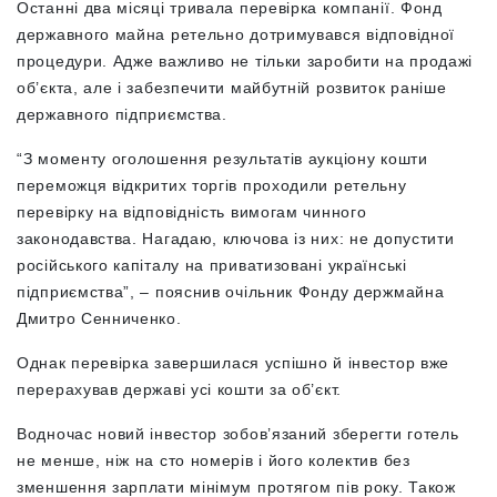
Останні два місяці тривала перевірка компанії. Фонд
державного майна ретельно дотримувався відповідної
процедури. Адже важливо не тільки заробити на продажі
об’єкта, але і забезпечити майбутній розвиток раніше
державного підприємства.
“З моменту оголошення результатів аукціону кошти
переможця відкритих торгів проходили ретельну
перевірку на відповідність вимогам чинного
законодавства. Нагадаю, ключова із них: не допустити
російського капіталу на приватизовані українські
підприємства”, – пояснив очільник Фонду держмайна
Дмитро Сенниченко.
Одна
к перевірка завершилася успішно й інвестор вже
перерахував державі усі кошти за об’єкт.
Водночас новий інвестор зобов’язаний зберегти готель
не менше, ніж на сто номерів і його колектив без
зменшення зарплати мінімум протягом пів року. Також