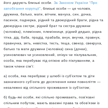
його дарують близькі особи.
За Законом України “Про
запобігання корупції”
, близькі особи
—
це чоловік,
дружина, батько, мати, вітчим, мачуха, син, дочка,
пасинок, падчерка, рідний та двоюрідний брати, рідна та
двоюрідна сестри, рідний брат та сестра дружини
(чоловіка), племінник, племінниця, рідний дядько, рідна
тітка, дід, баба, прадід, прабаба, внук, внучка, правнук,
правнучка, зять, невістка, тесть, теща, свекор, свекруха,
батько та мати дружини (чоловіка) сина (дочки),
усиновлювач чи усиновлений, опікун чи піклувальник,
особа, яка перебуває під опікою або піклуванням, а
також члени сім’ї:
а) особа, яка перебуває у шлюбі із суб’єктом та діти
зазначеного суб’єкта до досягнення ними повноліття —
незалежно від спільного проживання із суб’єктом;
б) будь-які особи, які спільно проживають, пов’язані
спільним побутом, мають взаємні права та обов’язки із