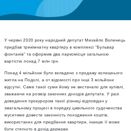
У червні 2020 року народний депутат Михайло Волинець
придбав трикімнатну квартиру в комплексі “Бульвар
фонтанів” та оформив два паркомісця загальною
вартістю понад 7 млн грн.
Понад 4 мільйони було вкладено з продажу колишнього
житла на Подолі, а от відомості про інші 3 мільйони
відсутні. Саме такої суми йому не вистачало для купівлі,
зважаючи на розмір законних доходів депутата. У разі
доведення прокурором такої різниці відповідач у
змагальному процесі в порядку цивільного судочинства
муситиме довести законність походження коштів,
використаних для придбання квартири, інакше її може
бути стягнуто в дохід держави.