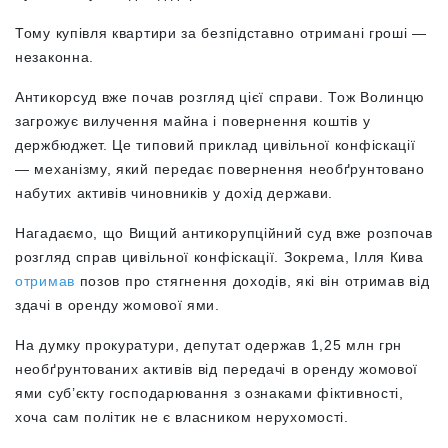
Тому купівля квартири за безпідставно отримані гроші —
незаконна.
Антикорсуд вже почав розгляд цієї справи. Тож Волинцю
загрожує вилучення майна і повернення коштів у
держбюджет. Це типовий приклад цивільної конфіскації
— механізму, який передає повернення необґрунтовано
набутих активів чиновників у дохід держави.
Нагадаємо, що Вищий антикорупційний суд вже розпочав
розгляд справ цивільної конфіскації. Зокрема, Ілля Кива
отримав
позов про стягнення доходів, які він отримав від
здачі в оренду жомової ями.
На думку прокуратури, депутат одержав 1,25 млн грн
необґрунтованих активів від передачі в оренду жомової
ями суб’єкту господарювання з ознаками фіктивності,
хоча сам політик не є власником нерухомості.