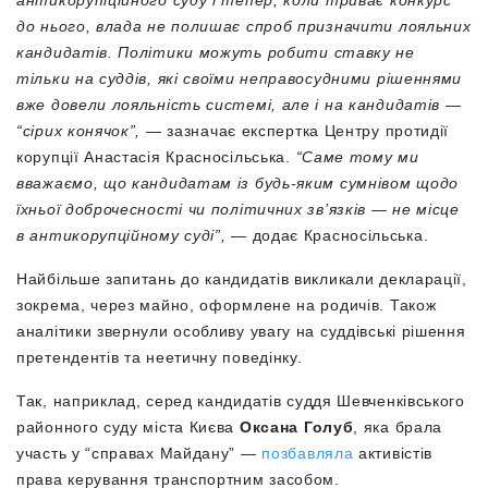
до нього, влада не полишає спроб призначити лояльних
кандидатів. Політики можуть робити ставку не
тільки на суддів, які своїми неправосудними рішеннями
вже довели лояльність системі, але і на кандидатів —
“сірих конячок”,
— зазначає експертка Центру протидії
корупції Анастасія Красносільська.
“Саме тому ми
вважаємо, що кандидатам із будь-яким сумнівом щодо
їхньої доброчесності чи політичних зв’язків — не місце
в антикорупційному суді”,
— додає Красносільська.
Найбільше запитань до кандидатів викликали декларації,
зокрема, через майно, оформлене на родичів. Також
аналітики звернули особливу увагу на суддівські рішення
претендентів та неетичну поведінку.
Так, наприклад, серед кандидатів
суддя Шевченківського
районного суду міста Києва
Оксана Голуб
, яка брала
участь у “справах Майдану” —
позбавляла
активістів
права керування транспортним засобом.