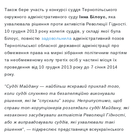
Також бере участь у конкурсі суддя Тернопільського
окружного адміністративного суду
Інна Білоус,
яка
ухвалювала рішення проти активістів Революції Гідності.
10 грудня 2013 року колегія суддів, у складі якої була
Білоус, повністю
задовольнила
адміністративний позов
Тернопільської обласної державної адміністрації про
обмеження права на мирні зібрання політичним партіям
та необмеженому колу третіх осіб у частині місця їх
проведення від 10 грудня 2013 року до 7 січня 2014
року.
“Судді Майдану — найбільш яскравий приклад того,
коли судді слухняно та безапеляційно виконували
рішення, які їм “спускали” згори. Неприпустимо, щоб
справи топ-корупціонерів розглядали судді Майдану, які
незаконно засуджували активістів Революції Гідності,
або ж виправдовували суддів, які ухвалювали такі
рішення“
, — підкреслює представниця всеукраїнського