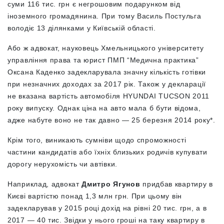
суми 116 тис. грн є негрошовим подарунком від
іноземного громадянина. При тому Василь Постульга
володіє 13 ділянками у Київській області.
Або ж адвокат, науковець Хмельницького університету
управління права та юрист ПМП “Медична практика”
Оксана Каденко задекларувала значну кількість готівки
при незначних доходах за 2017 рік. Також у декларації
не вказана вартість автомобіля HYUNDAI TUCSON 2011
року випуску. Однак ціна на авто мала б бути відома,
адже набуте воно не так давно — 25 березня 2014 року*.
Крім того, виникають сумніви щодо спроможності
частини кандидатів або їхніх близьких родичів купувати
дорогу нерухомість чи автівки.
Наприклад,
адвокат
Дмитро Ягунов
придбав квартиру в
Києві вартістю понад 1,3 млн грн. При цьому він
задекларував у 2015 році дохід на рівні 20 тис. грн, а в
2017 — 40 тис. Звідки у нього гроші на таку квартиру в