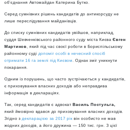
об’єднання Автомайдан Катерина Бутко.
Серед сумнівних рішень кандидатів до антикорсуду не
лише переслідування майданівців.
До списку сумнівних кандидатів увійшов, наприклад,
суддя Шевченківського районного суду міста Києва
Євген
Мартинов
, який під час своєї роботи в Бориспільському
районному суді
допоміг особі в нечесний спосіб
отримати 16 га землі під Києвом
. Однак зміг уникнути
покарання.
Одним із порушень, що часто зустрічаються у кандидатів,
є приховування власних доходів або неправдива
інформація в деклараціях.
Так, серед кандидатів є адвокат
Василь Постульга,
який ймовірно вдався до приховування власних доходів.
Згідно з
декларацією за 2017 рік
він особисто не мав
жодних доходів, а його дружина — 150 тис. грн. З цієї