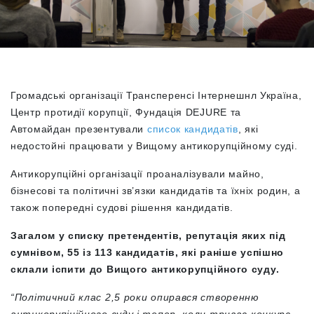
Громадські організації Трансперенсі Інтернешнл Україна,
Центр протидії корупції, Фундація DEJURE та
Автомайдан презентували
список кандидатів
, які
недостойні працювати у Вищому антикорупційному суді.
Антикорупційні організації проаналізували майно,
бізнесові та політичні зв’язки кандидатів та їхніх родин, а
також попередні судові рішення кандидатів.
Загалом у списку претендентів, репутація яких під
сумнівом, 55 із 113 кандидатів, які раніше успішно
склали іспити до Вищого антикорупційного суду.
“Політичний клас 2,5 роки опирався створенню
антикорупіційного суду і тепер, коли триває конкурс