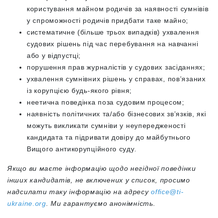
користування майном родичів за наявності сумнівів
у спроможності родичів придбати таке майно;
систематичне (більше трьох випадків) ухвалення
судових рішень під час перебування на навчанні
або у відпустці;
порушення прав журналістів у судових засіданнях;
ухвалення сумнівних рішень у справах, пов’язаних
із корупцією будь-якого рівня;
неетична поведінка поза судовим процесом;
наявність політичних та/або бізнесових зв’язків, які
можуть викликати сумніви у неупередженості
кандидата та підривати довіру до майбутнього
Вищого антикорупційного суду.
Якщо ви маєте інформацію щодо негідної поведінки
інших кандидатів, не включених у список, просимо
надсилати таку інформацію на адресу
office@ti-
ukraine.org
. Ми гарантуємо анонімність.