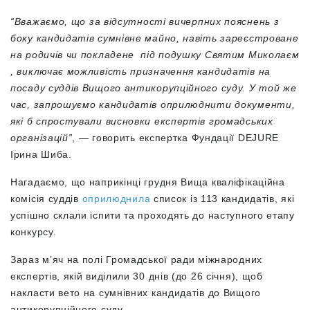
“
Вважаємо, що за відсутності вичерпних пояснень з
боку кандидатів сумнівне майно, навіть зареєстроване
на родичів чи покладене під подушку Святим Миколаєм
, виключає можливість призначення кандидатів на
посаду суддів Вищого антикорупційного суду. У той же
час, запрошуємо кандидатів оприлюднити документи,
які б спростували висновки експертів громадських
організацій”
, — говорить експертка Фундації DEJURE
Ірина Шиба.
Нагадаємо, що наприкінці грудня Вища кваліфікаційна
комісія суддів
оприлюднила
список із 113 кандидатів, які
успішно склали іспити та проходять до наступного етапу
конкурсу.
Зараз м’яч на полі Громадської ради міжнародних
експертів, якій виділили 30 днів (до 26 січня), щоб
накласти вето на сумнівних кандидатів до Вищого
антикорупційного суду.