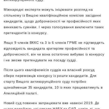
Міжнародні експерти можуть ініціювати розгляд на
спільному із Вищою кваліфікаційною комісією засіданні
кандидатів, щодо доброчесності чи професійності яких
виникають сумніви. І через голосування виключити таких
претендентів із конкурсу.
Якщо 9 членів ВККС та 3 із 6 членів ГРМЕ не підтвердять
відповідність кандидата критеріям професійності та
доброчесності, він чи вона остаточно вибуває із конкурсу
і не зможе претендувати на посаду судді.
Після цього кваліфкомісія суддів на власний розсуд
обере переможців конкурсу із решти кандидатів. Для
старту Вищого антикорупційного суду потрібно
щонайменше 35 кандидатів, 10 із яких працюватимуть в
Апеляційній палаті.
Новий суд повинен запрацювати вже навесні 2019. До
нього перейдуть усі справи НАБУ та САП, навіть ті, що