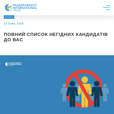
Новина
Про нас
20 Січня, 2019
Новини
ПОВНИЙ СПИСОК НЕГІДНИХ КАНДИДАТІВ
Дослідження
ДО ВАС
Напрями роботи
Долучитися