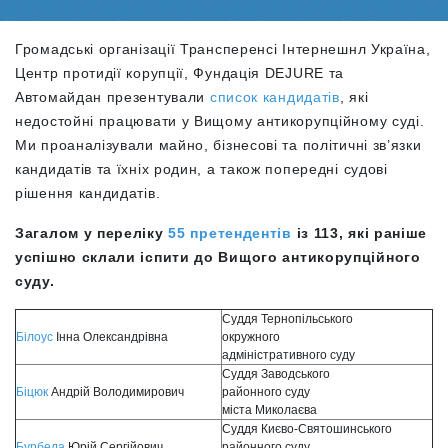
Громадські організації Трансперенсі Інтернешнл Україна,
Центр протидії корупції, Фундація DEJURE та
Автомайдан презентували
список кандидатів
, які
недостойні працювати у Вищому антикорупційному суді.
Ми проаналізували майно, бізнесові та політичні зв’язки
кандидатів та їхніх родин, а також попередні судові
рішення кандидатів.
Загалом у переліку
55 претендентів
із 113, які раніше
успішно склали іспити до Вищого антикорупційного
суду.
Суддя Тернопільського
Білоус
Інна Олександрівна
окружного
адміністративного суду
Суддя Заводського
Біцюк
Андрій Володимирович
районного суду
міста Миколаєва
Суддя Києво-Святошинського
Бурбела
Юрій Сергійович
районного суду