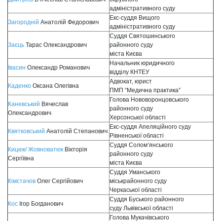
адміністративного суду
Екс-суддя Вищого
Загородній
Анатолій Федорович
адміністративного суду
Суддя Святошинського
Заєць
Тарас Олександрович
районного суду
міста Києва
Начальник юридичного
Івасин
Олександр Романович
відділу КНТЕУ
Адвокат, юрист
Каденко
Оксана Олегівна
ПМП “Медична практика”
Голова Нововоронцовського
Каневський
Вячеслав
районного суду
Олександрович
Херсонської області
Екс-суддя Апеляційного суду
Квятковський
Анатолій Степанович
Рівненської області
Суддя Солом’янського
Кицюк/ Жовноватюк
Вікторія
районного суду
Сергіївна
міста Києва
Суддя Уманського
Кімстачов
Олег Сергійович
міськрайонного суду
Черкаської області
Суддя Буського районного
Кос
Ігор Богданович
суду Львівської області
Голова Мукачівського