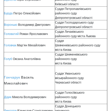
Київської області
Суддя Петропавлівського
Бурда
Петро Олексійович
районного суду
Дніпропетровської області
Суддя Господарського суду
Воронько
Володимир Дмитрович
Дніпропетровської області
Суддя Личаківського
Головатий
Роман Ярославович
районного суду міста Львова
Суддя
Головчак
Мар’ян Михайлович
Шевченківського районного суду
міста Києва
Суддя Шевченківського
Голуб
Оксана Анатоліївна
районного суду
міста Києва
Суддя Уманського
Гончарук
Василь
міськрайонного суду
Черкаської області
Миколайович
Суддя Голосіївського
Дідик
Микола Володимирович
районного суду
міста Києва
Суддя Донецького
Дмитрієв
В’ячеслав Станіславович
окружного