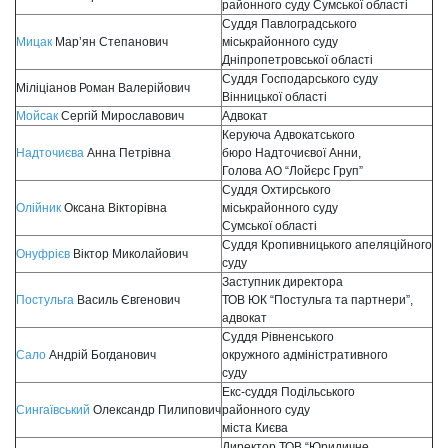
районного суду Сумської області
Суддя Павлоградського
Мицак
Мар’ян Степанович
міськрайонного суду
Дніпропетровської області
Суддя Господарського суду
Міліціанов Роман Валерійович
Вінницької області
Мойсак
Сергій Мирославович
Адвокат
Керуюча Адвокатського
Надточиєва
Анна Петрівна
бюро Надточиєвої Анни,
Голова АО “Лойєрс Груп”
Суддя Охтирського
Олійник
Оксана Вікторівна
міськрайонного суду
Сумської області
Суддя Кропивницького апеляційного
Онуфрієв
Віктор Миколайович
суду
Заступник директора
Постульга
Василь Євгенович
ТОВ ЮК “Постульга та партнери”,
адвокат
Суддя Рівненського
Сало
Андрій Богданович
окружного адміністративного
суду
Екс-суддя Подільського
Сингаївський
Олександр Пилипович
районного суду
міста Києва
Директор ТОВ “Юридичне