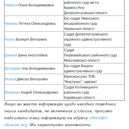
районного суду міста
Чайкіна
Ольга Володимирівна
Кривого Рогу
Дніпропетровської області
Екс-суддя Уманського
Черниш
Тетяна Олександрівна
міськрайонного суду
Черкаської області
Суддя Дніпропетровського
Чорна
Валерія Вікторівна
окружного адміністративного
суду
Суддя
Шикеря
Ірина Анатоліївна
Первомайського районного суду
Миколаївської області
Екс-суддя Вищого
Штульман
Ігор Володимирович
адміністративного суду
Юрисконсульт ТОВ
Ягунов
Дмитро Вікторович
“Фортранс”, адвокат
Суддя Коломацького
Яковенко
Андрій Олександрович
районного суду
Харківської області
Якщо ви маєте інформацію щодо негідної поведінки
інших кандидатів, не включених у список, просимо
надсилати таку інформацію на адресу
office@ti-
ukraine.org
. Ми гарантуємо анонімність.