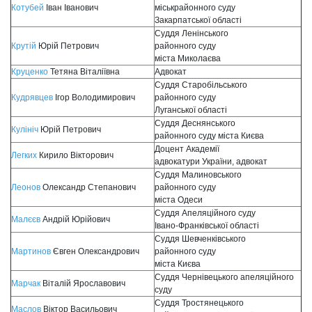
Котубей
Іван Іванович
міськрайонного суду
Закарпатської області
Суддя Ленінського
Крутій
Юрій Петрович
районного суду
міста Миколаєва
Круценко
Тетяна Віталіївна
Адвокат
Суддя Старобільського
Кудрявцев
Ігор Володимирович
районного суду
Луганської області
Суддя Деснянського
Кулініч
Юрій Петрович
районного суду міста Києва
Доцент Академії
Легких
Кирило Вікторович
адвокатури України, адвокат
Суддя Малиновського
Леонов
Олександр Степанович
районного суду
міста Одеси
Суддя Апеляційного суду
Малєєв
Андрій Юрійович
Івано-Франківської області
Суддя Шевченківського
Мартинов
Євген Олександрович
районного суду
міста Києва
Суддя Чернівецького апеляційного
Марчак
Віталій Ярославович
суду
Суддя Тростянецького
Маслов
Віктор Васильович