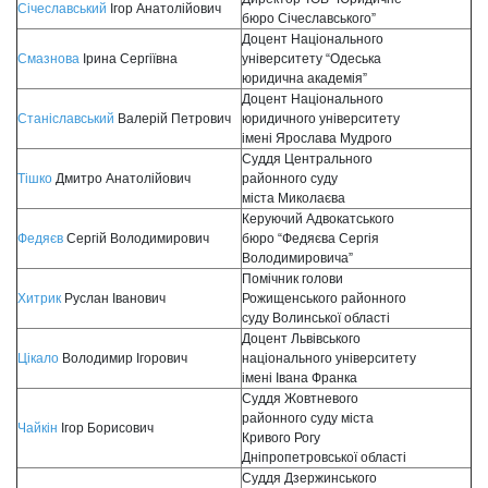
Січеславський
Ігор Анатолійович
бюро Січеславського”
Доцент Національного
Смазнова
Ірина Сергіївна
університету “Одеська
юридична академія”
Доцент Національного
Станіславський
Валерій Петрович
юридичного університету
імені Ярослава Мудрого
Суддя Центрального
Тішко
Дмитро Анатолійович
районного суду
міста Миколаєва
Керуючий Адвокатського
Федяєв
Сергій Володимирович
бюро “Федяєва Сергія
Володимировича”
Помічник голови
Хитрик
Руслан Іванович
Рожищенського районного
суду Волинської області
Доцент Львівського
Цікало
Володимир Ігорович
національного університету
імені Івана Франка
Суддя Жовтневого
районного суду міста
Чайкін
Ігор Борисович
Кривого Рогу
Дніпропетровської області
Суддя Дзержинського