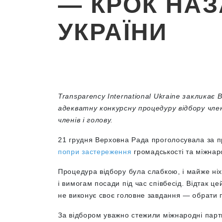
— КРОК НАЗ
УКРАЇНИ
Transparency International Ukraine заклика
адекватну конкурсну процедуру відбору чл
членів і голову.
21 грудня Верховна Рада проголосувала за п
попри застереження
громадськості та міжнар
Процедура відбору була слабкою, і майже ніхт
і вимогам посади під час співбесід. Відтак 
не виконує своє головне завдання — обрати 
За відбором уважно стежили міжнародні парт