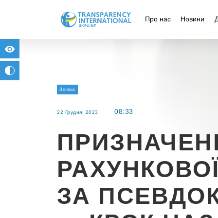
Про нас
Новини
for people with visual impairment
change to b/w
Заява
08:33
22 Грудня, 2023
ПРИЗНАЧЕН
РАХУНКОВО
ЗА ПСЕВДО