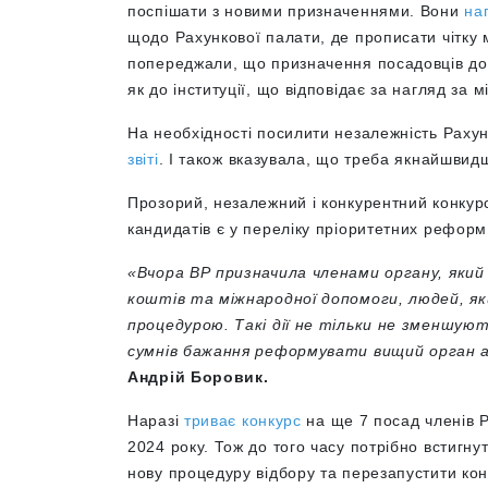
поспішати з новими призначеннями. Вони
на
щодо Рахункової палати, де прописати чітку ме
попереджали, що призначення посадовців д
як до інституції, що відповідає за нагляд за
На необхідності посилити незалежність Раху
звіті
. І також вказувала, що треба якнайшвид
Прозорий, незалежний і конкурентний конкурс
кандидатів є у переліку пріоритетних реформ
«Вчора ВР призначила членами органу, як
коштів та міжнародної допомоги, людей, я
процедурою. Такі дії не тільки не зменшуют
сумнів бажання реформувати вищий орган 
Андрій Боровик.
Наразі
триває конкурс
на ще 7 посад членів Р
2024 року. Тож до того часу потрібно встигн
нову процедуру відбору та перезапустити кон