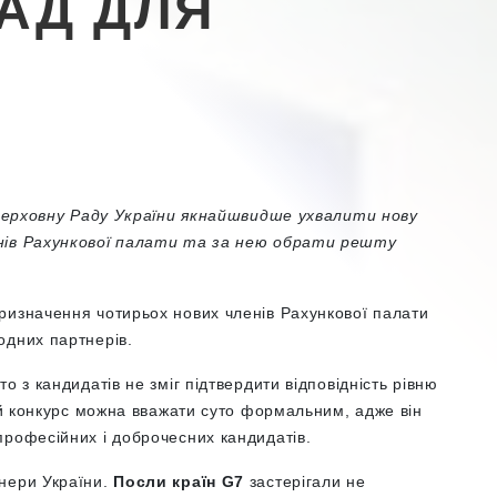
АД ДЛЯ
є Верховну Раду України якнайшвидше ухвалити нову
енів Рахункової палати та за нею обрати решту
ризначення чотирьох нових членів Рахункової палати
одних партнерів.
о з кандидатів не зміг підтвердити відповідність рівню
цей конкурс можна вважати суто формальним, адже він
професійних і доброчесних кандидатів.
нери України.
Посли країн G7
застерігали не