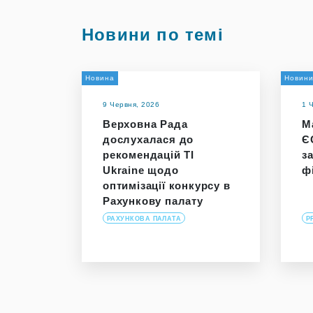
Новини по темі
Новина
Новин
9 Червня, 2026
1 
Верховна Рада
М
дослухалася до
Є
рекомендацій TI
з
Ukraine щодо
ф
оптимізації конкурсу в
Рахункову палату
РАХУНКОВА ПАЛАТА
P