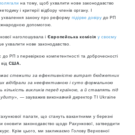
полягали
на тому, щоб ухвалити нове законодавство
тодику і критерії відбору членів органу. І
о ухвалення закону про реформу
підірве довіру
до РП
 міжнародною допомогою.
нкової наголошувала і
Європейська комісія
у своєму
ше ухвалити нове законодавство.
 до РП з перевіркою компетентності та доброчесності
 від
США.
ий має стежити за ефективністю витрат бюджетних
ких відібрали за неефективною і суто формальною
ь кількість викликів перед країною, а й ставлять під
аудиту»
, — зауважив виконавчий директор TI Ukraine
ахункової палати, що стануть вакантними у березні
ути оновити законодавство щодо Рахункової, затвердити
курс. Крім цього, ми закликаємо Голову Верховної