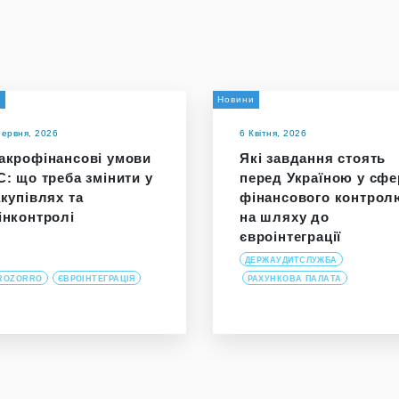
и
Новини
Червня, 2026
6 Квітня, 2026
акрофінансові умови
Які завдання стоять
С: що треба змінити у
перед Україною у сфе
акупівлях та
фінансового контрол
інконтролі
на шляху до
євроінтеграції
ДЕРЖАУДИТСЛУЖБА
ROZORRO
ЄВРОІНТЕГРАЦІЯ
РАХУНКОВА ПАЛАТА