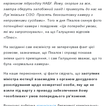
керівником підрозділу НАБУ. Йому, скоріше за все,
завтра оберуть запобіжний захід і привезуть до нас на
Лукʼянівське СІЗО. Просять безкоштовну камеру з
неприємними сусідами»
. Того ж дня Пікалов скинув фото
потенційної камери і повідомив:
«Це попередні умови,
які ми запропонували»
, на що Галущенко відповів
«Плюс».
На засіданні сам ексміністр не заперечував факт цієї
розмови, зазначивши, що Пікалов і справді показав
знімки цього приміщення, і сам Галущенко вважає, що то
була
«нормальна камера»
.
На наше переконання, ці факти свідчать, що
заступник
міністра юстиції взаємодіяв з органом досудового
розслідування щодо конкретної особи, яку ще не
взяли під варту з приводу забезпечення йому
«особливих» умов попереднього увʼязнення
.
Водночас публічна
комунікація
Державної кримінально-