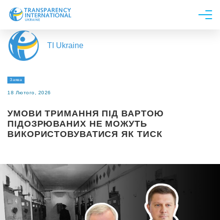
Про нас
TI Ukraine
Новини
Дослідження
Заява
Напрями роботи
18 Лютого, 2026
Долучитися
УМОВИ ТРИМАННЯ ПІД ВАРТОЮ
ПІДОЗРЮВАНИХ НЕ МОЖУТЬ
ВИКОРИСТОВУВАТИСЯ ЯК ТИСК