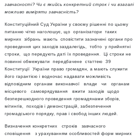
завчасності? Чи є якийсь конкретний строк і чи взагалі
можливо виміряти завчасність?
Конституційний Суд України у своєму рішенні по цьому
питанню чітко наголошує, що організатори таких
мирних зібрань мають сповістити зазначені органи про
проведення цих заходів заздалегідь, тобто у прийнятні
строки, що передують даті їх проведення. Ці строки не
повинні обмежувати передбачене статтею 39
Конституції України право громадян, а мають служити
його гарантією і водночас надавати можливість
відповідним органам виконавчої влади чи органам
місцевого самоврядування вжити заходів щодо
безперешкодного проведення громадянами зборів,
мітингів, походів і демонстрацій, забезпечення
громадського порядку, прав і свобод інших людей.
Визначення конкретних строків завчасного
сповіщення з урахуванням особливостей форм мирних