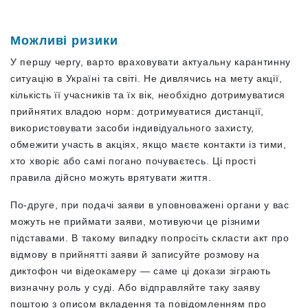
Можливі ризики
У першу чергу, варто враховувати актуальну карантинну
ситуацію в Україні та світі. Не дивлячись на мету акції,
кількість її учасників та їх вік, необхідно дотримуватися
прийнятих владою норм: дотримуватися дистанції,
використовувати засоби індивідуального захисту,
обмежити участь в акціях, якщо маєте контакти із тими,
хто хворіє або самі погано почуваєтесь. Ці прості
правила дійсно можуть врятувати життя.
По-друге, при подачі заяви в уповноважені органи у вас
можуть не приймати заяви, мотивуючи це різними
підставами. В такому випадку попросіть скласти акт про
відмову в прийнятті заяви й записуйте розмову на
диктофон чи відеокамеру — саме ці докази зіграють
визначну роль у суді. Або відправляйте таку заяву
поштою з описом вкладення та повідомленням про