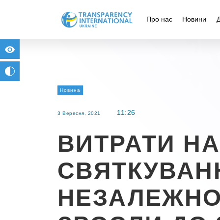
Про нас
Новини
for people with visual impairment
change to b/w
Новина
11:26
3 Вересня, 2021
ВИТРАТИ НА
СВЯТКУВАН
НЕЗАЛЕЖНО