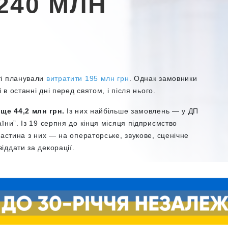
240 МЛН
ті планували
витратити 195 млн грн
. Однак замовники
 в останні дні перед святом, і після нього.
 ще 44,2 млн грн.
Із них найбільше замовлень — у ДП
їни”. Із 19 серпня до кінця місяця підприємство
частина з них — на операторське, звукове, сценічне
іддати за декорації.