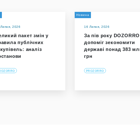
и
Новина
 Липня, 2026
16 Липня, 2026
еликий пакет змін у
За пів року DOZORRO
равила публічних
допоміг зекономити
акупівель: аналіз
державі понад 383 мл
останови
грн
ROZORRO
PROZORRO