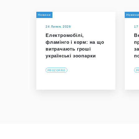
Новини
Новин
24 Липня, 2026
17
Електромобілі,
В
фламінго і корм: на що
п
витрачають гроші
з
українські зоопарки
п
PROZORRO
P