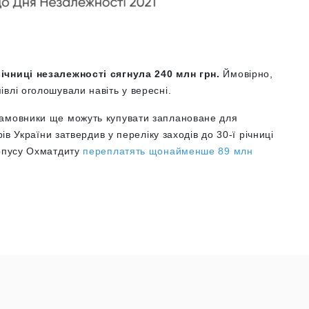
річниці незалежності сягнула 240 млн грн.
Ймовірно,
влі оголошували навіть у вересні.
замовники ще можуть купувати заплановане для
рів України затвердив у переліку заходів до 30-ї річниці
орпусу Охматдиту
переплатять щонайменше 89 млн