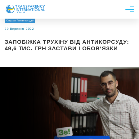
Справи Антикорсуду
Про нас
20 Вересня, 2022
Новини
ЗАПОБІЖКА ТРУХІНУ ВІД АНТИКОРСУДУ:
Дослідження
49,6 ТИС. ГРН ЗАСТАВИ І ОБОВ‘ЯЗКИ
Напрями роботи
Долучитися