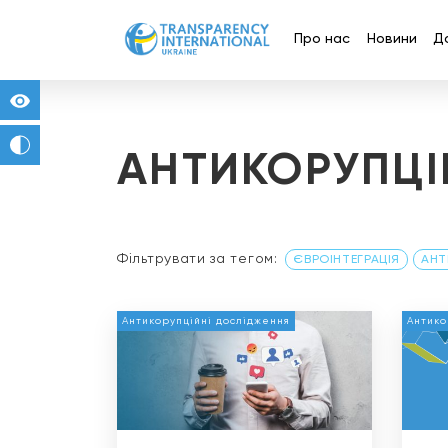
Про нас
Новини
Д
for people with visual impairment
change to b/w
АНТИКОРУПЦІ
Фільтрувати за тегом:
ЄВРОІНТЕГРАЦІЯ
АНТ
Антикорупційні дослідження
Антико