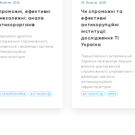
 Жовтня, 2023
29 Жовтня, 2020
проможні, ефективні
Чи спроможні та
 незалежні: аналіз
ефективні
нтикорорганів
антикорупційні
інституції:
зультати другого
дослідження ТІ
слідження спроможності,
Україна
равління і взаємодії органів
тикорупційної
Трансперенсі Інтернешнл
фраструктури.
Україна презентує перше
власне дослідження
спроможності, управління і
взаємодії органів
антикорупційної
інфраструктури.
НТИКОРРЕФОРМА
АНТИКОРСУД
АНТИКОРСУД
АРМА