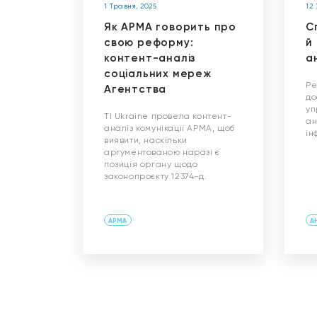
1 Травня, 2025
12
Як АРМА говорить про
С
свою реформу:
й
контент-аналіз
а
соціальних мереж
Ре
Агентства
до
уп
TI Ukraine провела контент-
ан
аналіз комунікації АРМА, щоб
ін
виявити, наскільки
аргументованою наразі є
позиція органу щодо
законопроєкту 12374-д.
АРМА
А