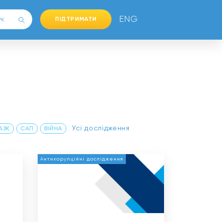
ENG
ПІДТРИМАТИ
Усі дослідження
АЗК
САП
ВІЙНА
Антикорупційні дослідження