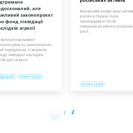
російських активів
ідтримала
едосконалий, але
Механізми конфіскації актив
ажливий законопроєкт
росіян в Україні були
ро фонд ліквідації
запроваджені після
повномасштабного вторгне
слідків агресії
росії.
 жовтня парламент
оголосував за законопроєкт,
ий передбачає створення
нду ліквідації наслідків
сійської агресії.
ІДБУДОВА
КОНФІСКАЦІЯ
КОНФІСКАЦІЯ
2
1