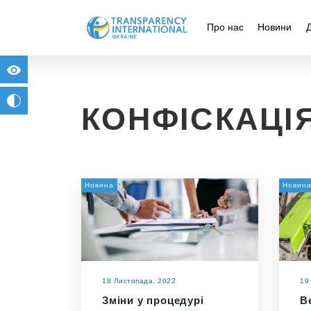
Про нас
Новини
for people with visual impairment
change to b/w
КОНФІСКАЦІ
Новина
Новин
18 Листопада, 2022
19
Зміни у процедурі
В