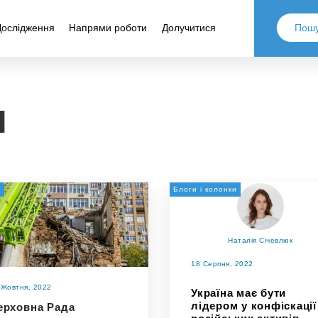
Дослідження
Напрями роботи
Долучитися
Я
а
Блоги і колонки
Наталія Січевлюк
18 Серпня, 2022
 Жовтня, 2022
Україна має бути
лідером у конфіскації
ерховна Рада