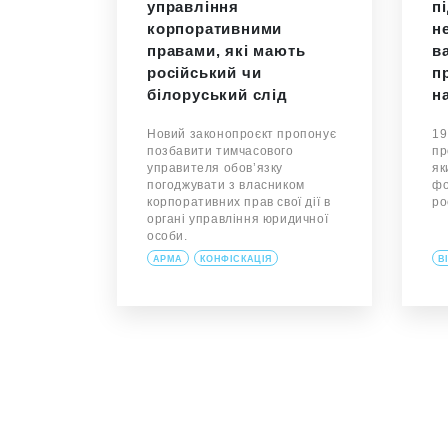
управління
п
корпоративними
н
правами, які мають
в
російський чи
п
білоруський слід
на
Новий законопроєкт пропонує
19
позбавити тимчасового
пр
управителя обов’язку
як
погоджувати з власником
фо
корпоративних прав свої дії в
ро
органі управління юридичної
особи.
АРМА
КОНФІСКАЦІЯ
В