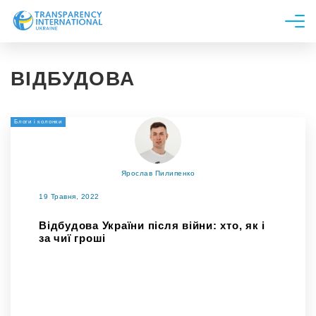
Про нас
ВІДБУДОВА
Новини
Дослідження
Блоги і колонки
Напрями роботи
Долучитися
Ярослав Пилипенко
19 Травня, 2022
Відбудова України після війни: хто, як і
за чиї гроші