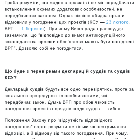
Треба розуміти, що жоден з проєктів і не міг передбачати
встановлення окремих додаткових особливостей, не
передбачених законом. Однак пізніше обидва органи
відмовили у погодженні цих проєктів (КСУ —
23 лютого
,
ВРП —
1 березня
). При чому Вища рада правосуддя
зазначила, що “відповідно до вимог антикорупційного
законодавства проєкти обов’язково мають бути погоджені
ВРП”. Дозволю собі не погодитися.
Що буде з перевірками декларацій суддів та суддів
КСУ?
Декларації суддів будуть все одно перевірятись, проте за
загальною процедурою і з особливостями, які
передбачає закон. Думка ВРП про обов’язковість
погодження проєктів порядків щодо суддів — хибна.
Положення Закону про “відсутність відповідного
погодження” варто розуміти не тільки як неотримання
відповіді, а й відмову від такого погодження. При чому,