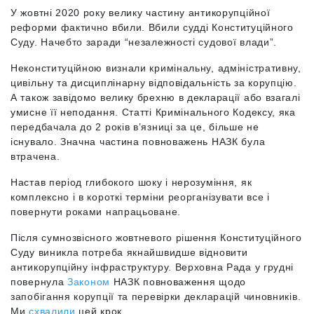
У жовтні 2020 року велику частину антикорупційної
реформи фактично вбили. Вбили судді Конституційного
Суду. Начебто заради “незалежності судової влади”.
Неконституційною визнали кримінальну, адміністративну,
цивільну та дисциплінарну відповідальність за корупцію.
А також завідомо велику брехню в декларації або взагалі
умисне її неподання. Статті Кримінального Кодексу, яка
передбачала до 2 років в’язниці за це, більше не
існувало. Значна частина повноважень НАЗК була
втрачена.
Настав період глибокого шоку і нерозуміння, як
комплексно і в короткі терміни реорганізувати все і
повернути роками напрацьоване.
Після сумнозвісного жовтневого рішення Конституційного
Суду виникла потреба якнайшвидше відновити
антикорупційну інфраструктуру. Верховна Рада у грудні
повернула
Законом
НАЗК повноваження щодо
запобігання корупції та перевірки декларацій чиновників.
Ми
схвалили
цей крок.