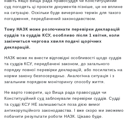
навіть якщо Вища рада правосуддя чи Конституційний
суд погодять ці проєкти документів пізніше, це не вплине
на ситуацію. Оскільки буде вичерпано термін для такого
погодження, передбачений законодавством.
Тому НАЗК може розпочинати перевірки декларацій
суддів та суддів КСУ, особливо після 1 квітня, коли
закінчиться чергова хвиля подачі щорічних
декларацій.
НАЗК може як внести відповідні особливості щодо суддів
та суддів КСУ, передбачені законом, до загального
порядку повної перевірки декларацій, або посилатись на
норми закону безпосередньо. Аналогічна ситуація і з
загальним порядком моніторингу способу життя.
Не варто говорити, що Вища рада правосуддя чи
Конституційний суд заблокували перевірки суддів. Судді
та судді КСУ НЕ залишаються поза дією вимог
антикорупційного законодавства. І вже скоро ми зможемо
побачити результати роботи НАЗК. Цікаво буде.