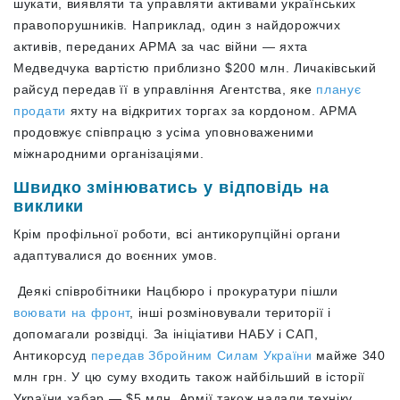
шукати, виявляти та управляти активами українських
правопорушників. Наприклад, один
з найдорожчих
активів, переданих АРМА за час війни — яхта
Медведчука вартістю приблизно $200 млн. Личаківський
райсуд передав її в управління Агентства, яке
планує
продати
яхту на відкритих торгах за кордоном.
АРМА
продовжує співпрацю з усіма уповноваженими
міжнародними організаціями.
Швидко змінюватись у відповідь на
виклики
Крім профільної роботи, всі антикорупційні органи
адаптувалися до воєнних умов.
Деякі співробітники Нацбюро і прокуратури пішли
воювати на фронт
, інші розміновували території і
допомагали розвідці. За ініціативи НАБУ і САП,
Антикорсуд
передав Збройним Силам України
майже 340
млн грн. У цю суму входить також найбільший в історії
України хабар — $5 млн. Армії також надали техніку.