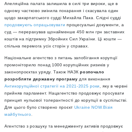
Апеляційна палата залишила в силі три вироки, ще в
одному частково змінила покарання і скасувала один
щодо закарпатського судді Михайла Пака. Слідчі судді
продовжують опрацьовувати
процесуальні документи, а
суд — перерахував щонайменше 450 млн грн заставних
коштів на підтримку Збройних Сил України. Ці кошти —
спільна перемога усіх сторін у справах.
Національне агентство з питань запобігання корупції
промоніторило понад 1000 корупційних ризиків у
законопроєктах уряду. Також НАЗК
розпочало
розробляти державну програму
для виконання
Антикорупційної стратегії на 2021-2025 роки
, яку в червні
прийняв парламент. Нацагентство продовжує просувати
принцип нульової толерантності до корупції в суспільстві.
Для цього було створено проєкт
Ukraine NOW.Візія
майбутнього
.
Агентство з розшуку та менеджменту активів продовжує