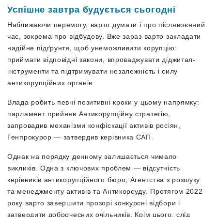
Успішне завтра будується сьогодні
Наближаючи перемогу, варто думати і про післявоєнний
час, зокрема про відбудову. Вже зараз варто закладати
надійне підґрунтя, щоб унеможливити корупцію:
приймати відповідні закони, впроваджувати діджитал-
інструменти та підтримувати незалежність і силу
антикорупційних органів.
Влада робить певні позитивні кроки у цьому напрямку:
парламент прийняв Антикорупційну стратегію,
запровадив механізми конфіскації активів росіян,
Генпрокурор — затвердив керівника САП.
Однак на порядку денному залишається чимало
викликів. Одна з ключових проблем — відсутність
керівників антикорупційного бюро, Агентства з розшуку
та менеджменту активів та Антикорсуду. Протягом 2022
року варто завершити прозорі конкурсні відбори і
затвердити доброчесних очільників. Крім цього, слід