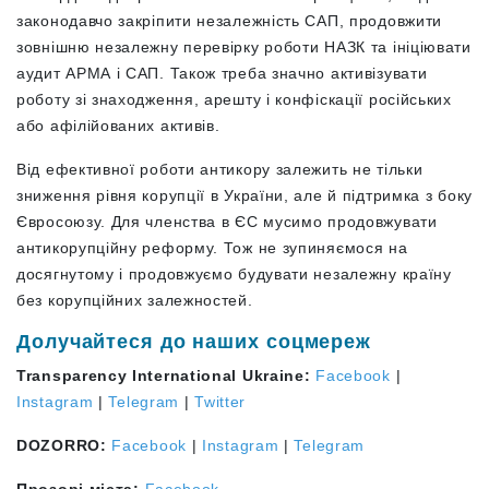
законодавчо закріпити незалежність САП, продовжити
зовнішню незалежну перевірку роботи НАЗК та ініціювати
аудит АРМА і САП. Також треба значно активізувати
роботу зі знаходження, арешту і конфіскації російських
або афілійованих активів.
Від ефективної роботи антикору залежить не тільки
зниження рівня корупції в України, але й підтримка з боку
Євросоюзу. Для членства в ЄС мусимо продовжувати
антикорупційну реформу. Тож не зупиняємося на
досягнутому і продовжуємо будувати незалежну країну
без корупційних залежностей.
Долучайтеся до наших соцмереж
Transparency International Ukraine:
Facebook
|
Instagram
|
Telegram
|
Twitter
DOZORRO:
Facebook
|
Instagram
|
Telegram
Прозорі міста:
Facebook