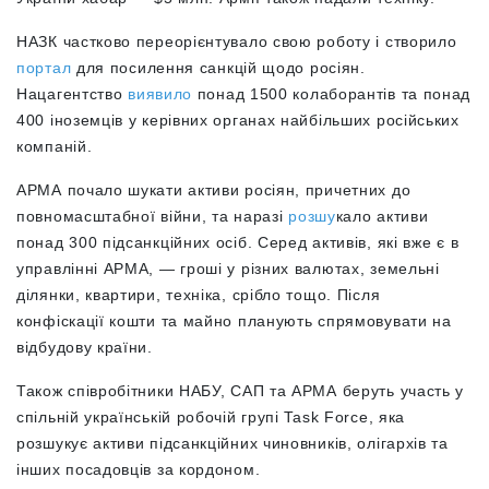
НАЗК частково переорієнтувало свою роботу і створило
портал
для посилення санкцій щодо росіян.
Нацагентство
виявило
понад 1500 колаборантів та понад
400 іноземців у керівних органах найбільших російських
компаній.
АРМА почало шукати активи росіян, причетних до
повномасштабної війни, та наразі
розшу
кало
активи
понад 300 підсанкційних осіб
.
Серед активів, які вже є в
управлінні АРМА, — гроші у різних валютах, земельні
ділянки, квартири, техніка, срібло тощо. Після
конфіскації кошти та майно планують спрямовувати на
відбудову країни.
Також співробітники НАБУ, САП та АРМА беруть участь у
спільній українській робочій групі Task Force, яка
розшукує активи підсанкційних чиновників, олігархів та
інших посадовців за кордоном.