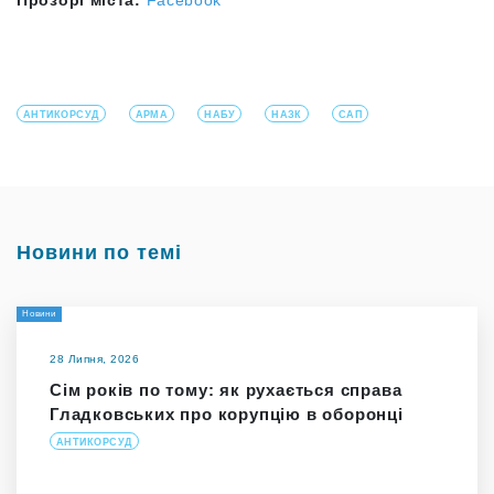
АНТИКОРСУД
АРМА
НАБУ
НАЗК
САП
Новини по темі
Новини
28 Липня, 2026
Сім років по тому: як рухається справа
Гладковських про корупцію в оборонці
АНТИКОРСУД