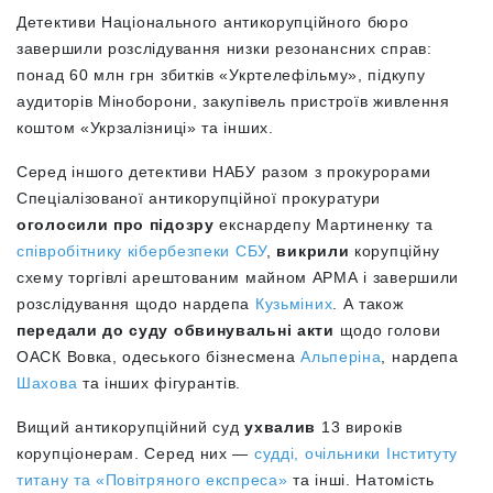
Детективи
Національного антикорупційного бюро
завершили розслідування низки резонансних справ:
понад 60 млн грн збитків «Укртелефільму», підкупу
аудиторів Міноборони, закупівель пристроїв живлення
коштом «Укрзалізниці» та інших.
Серед іншого детективи НАБУ разом з прокурорами
Спеціалізованої антикорупційної прокуратури
оголосили про підозру
екснардепу Мартиненку та
співробітнику кібербезпеки СБУ
,
викрили
корупційну
схему торгівлі арештованим майном АРМА і завершили
розслідування щодо нардепа
Кузьміних
. А також
передали до суду обвинувальні акти
щодо голови
ОАСК Вовка, одеського бізнесмена
Альперіна
, нардепа
Шахова
та інших фігурантів.
Вищий антикорупційний суд
ухвалив
13 вироків
корупціонерам. Серед них —
судді, очільники Інституту
титану та «Повітряного експреса»
та інші. Натомість