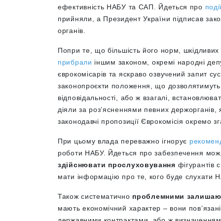
ефективність НАБУ та САП. Йдеться про
поді
прийняли, а Президент України підписав зак
органів.
Попри те, що більшість його норм, шкідливих
прибрали
іншим законом, окремі народні деп
єврокомісарів та яскраво озвучений запит сусп
законопроєкти положення, що дозволятимуть 
відповідальності, або ж взагалі, встановлюва
діяли за розʼясненнями певних держорганів,
законодавчі пропозиції Єврокомісія окремо зг
При цьому влада переважно ігнорує
рекоменд
роботи НАБУ. Йдеться про забезпечення мо
здійснювати прослуховування
фігурантів с
мати інформацію про те, кого буде слухати
Також систематично
проблемними залишают
мають економічний характер – вони повʼязані
державними контрактами, або ж визначенням 