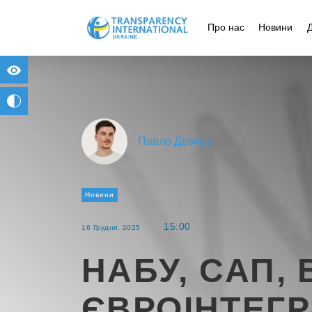
Про нас
Новини
for people with visual impairment
change to b/w
Павло Демчук
Новини
15:00
16 Грудня, 2025
НАБУ, САП, 
ЄВРОІНТЕГР