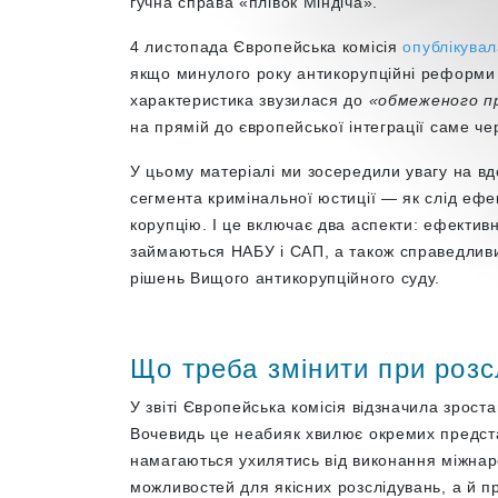
гучна справа «плівок Міндіча».
4 листопада Європейська комісія
опублікува
якщо минулого року антикорупційні реформи
характеристика звузилася до
«обмеженого п
на прямій до європейської інтеграції саме ч
У цьому матеріалі ми зосередили увагу на в
сегмента кримінальної юстиції — як слід ефе
корупцію. І це включає два аспекти: ефектив
займаються НАБУ і САП, а також справедливи
рішень Вищого антикорупційного суду.
Що треба змінити при розсл
У звіті Європейська комісія відзначила зрост
Вочевидь це неабияк хвилює окремих представ
намагаються ухилятись від виконання міжнар
можливостей для якісних розслідувань, а й п