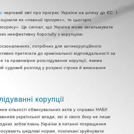
ла
черговий звіт про прогрес України на шляху до ЄС. І
 оцінили як
«певний прогрес»
, то цьогоріч
рогресу»
. Це сигнал, що Україна може загальмувати
ерез неефективну боротьбу з корупцією.
досконаленнях, потрібних для антикорупційного
ктивно притягати до кримінальної відповідальності за
не та правомірне розслідування корупції, якими
й судовий розгляд у розумні строки й виконання
ідуванні корупції
ання кількості обвинувальних актів у справах НАБУ.
ників української влади, які зі свого боку не лише
одних зобовʼязань України в питанні покращення
росувають шкідливі норми, покликані зруйнувати