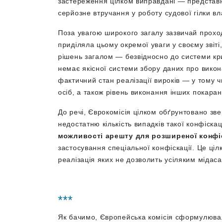
застереження цілком виправдані — представн
серйозне втручання у роботу судової гілки вл
Поза увагою широкого загалу зазвичай прохо
приділяла цьому окремої уваги у своєму звіт
рішень загалом — безвідносно до системи кр
немає якісної системи збору даних про вико
фактичний стан реалізації вироків — у тому 
осіб, а також рівень виконання інших покаран
До речі, Єврокомісія цілком обґрунтовано зв
недостатню кількість випадків такої конфіска
можливості арешту для розширеної конфіс
застосування спеціальної конфіскації. Це ці
реалізація яких не дозволить усіляким мідаса
***
Як бачимо, Європейська комісія сформулювал