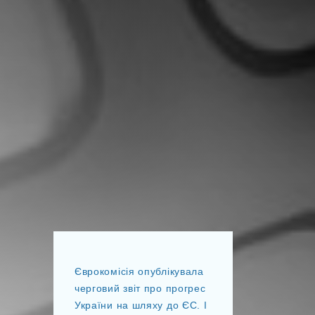
Єврокомісія опублікувала
черговий звіт про прогрес
України на шляху до ЄС. І