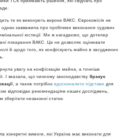
ики ТСК приймають рішення, які свідчать про
ади.
дить те як виконують вироки ВАКС. Єврокомісія не
і, однак завважила про проблеми виконання судових
имінальної юстиції. Ми ж нагадаємо, що дотепер
нані покарання ВАКС. Це не дозволяє оцінювати
числі й щодо того, як конфіскують майно в засуджених
ь.
ернула увагу на конфіскацію майна, а точніше
ції. І вказала, що чинному законодавству
бракує
кації
, а також потрібно
вдосконалити підстави
для
лком відповідає рекомендаціям наших досліджень,
м зберігати незаконні статки.
а конкретні вимоги, які Україна має виконати для