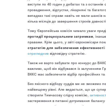
виступи по 40 годин у дебатах та з останнім
провадження, відпустки, лікарняні та багатог
випадках такі справи навіть не мали шансів 
кілька місяців до завершення строків давності
Тому Європейська комісія чимало уваги при
протидії процесуальним затримкам
, інак
правами. Крім цього, у звіті єврокомісари по
стратегію для забезпечення ефективності
оприлюднив
відповідну стратегію.
Також не варто забувати про конкурс до ВАКС
важливо, щоб він відбувався із залученням Г
ВККС має забезпечити відбір професійних та
Без якісного відбору суддів ми не зможемо п
найвищому рівні. Але видається, що це суп
створили Тимчасову слідчу комісію,
активност
застереження в питанні дотримання балансу м