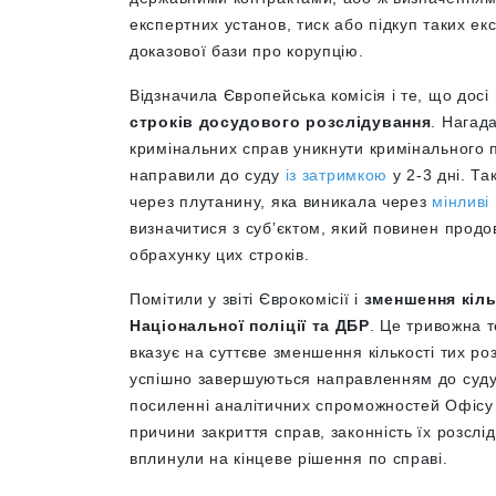
експертних установ, тиск або підкуп таких ек
доказової бази про корупцію.
Відзначила Європейська комісія і те, що дос
строків досудового розслідування
. Нагад
кримінальних справ уникнути кримінального 
направили до суду
із затримкою
у 2-3 дні. Та
через плутанину, яка виникала через
мінливі 
визначитися з субʼєктом, який повинен продо
обрахунку цих строків.
Помітили у звіті Єврокомісії і
зменшення кіль
Національної поліції та ДБР
. Це тривожна т
вказує на суттєве зменшення кількості тих ро
успішно завершуються направленням до суду с
посиленні аналітичних спроможностей Офісу 
причини закриття справ, законність їх розслі
вплинули на кінцеве рішення по справі.