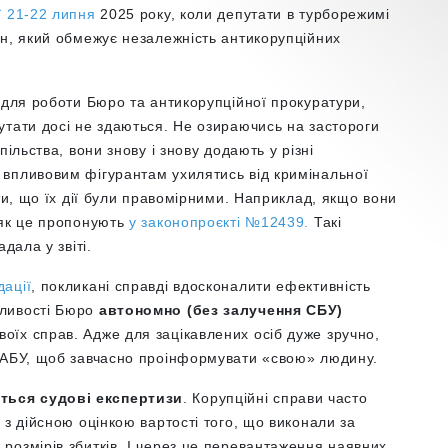
ї 21-22 липня
2025 року, коли депутати в турборежимі
он, який обмежує незалежність антикорупційних
 для роботи Бюро та антикорупційної прокуратури,
утати досі не здаються. Не озираючись на застороги
ільства, вони знову і знову додають у різні
впливовим фігурантам ухилятись від кримінальної
ти, що їх дії були правомірними. Наприклад, якщо вони
 як це пропонують
у законопроєкті №12439.
Такі
адала у звіті.
ації
, покликані справді вдосконалити ефективність
жливості Бюро
автономно (без залучення СБУ)
воїх справ. Адже для зацікавлених осіб дуже зручно,
 НАБУ, щоб завчасно проінформувати «свою» людину.
ься судові експертизи
. Корупційні справи часто
 з дійсною оцінкою вартості того, що виконали за
розмірів збитків. І через це перевантаження наявних