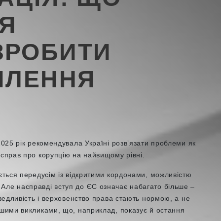
ІЯ
ЗРОБИТИ
ИЛЕННЯ
2025 рік рекомендувала Україні розвʼязати проблеми як
 справ про корупцію на найвищому рівні.
юється передусім із відкритими кордонами, можливістю
Але насправді вступ до ЄС означає набагато більше –
аведливість і верховенство права стають нормою, а не
ьшими викликами, що, наприклад, показує й остання