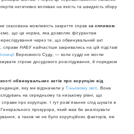
спертів негативно впливає на якість та швидкість збору
і не скасована можливість закриття справ
за спливом
аємо, що це норма, яка дозволяє фігурантам
переслідування через те, що обвинувальний акт
к, справи НАБУ найчастіше закривались на цій підставі
позиції
Верховного Суду, — коли судді не могли
вжувати строки досудового розслідування, й порядком
кості обвинувальних актів про корупцію від
енденція, яку ми відзначили у
Тіньовому звіті
. Вона
зслідувань на середньому та низькому рівні, що
прави про корупцію. І тут розвʼязання слід шукати в
Генерального прокурора, який мав би аналізувати
дування, а також чи не було корупційних факторів, які