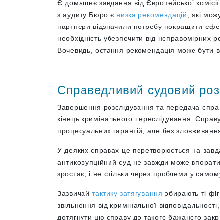
Є домашнє завдання від Європейської комісії
з аудиту Бюро є
низка рекомендацій
, які мо
партнери відзначили потребу покращити ефек
необхідність убезпечити від неправомірних 
Вочевидь, остання рекомендація може бути 
Справедливий судовий розг
Завершення розслідування та передача спра
кінець кримінального переслідування. Справ
процесуальних гарантій, але без зловживання
У деяких справах це перетворюється на завда
антикорупційний суд не завжди може впоратис
зростає, і не стільки через проблеми у само
Зазвичай
тактику затягування
обирають ті фіг
звільнення від кримінальної відповідальності
дотягнути цю справу до такого бажаного закрит