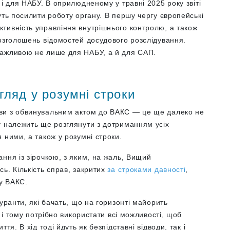
 і для НАБУ. В оприлюдненому у травні 2025 року звіті
жуть посилити роботу органу. В першу чергу європейські
тивність управління внутрішнього контролю, а також
розголошень відомостей досудового розслідування.
важливою не лише для НАБУ, а й для САП.
ляд у розумні строки
ви з обвинувальним актом до ВАКС — це ще далеко не
у належить ще розглянути з дотриманням усіх
 ними, а також у розумні строки.
ння із зірочкою, з яким, на жаль, Вищий
ь. Кількість справ, закритих
за строками давності
,
му ВАКС.
уранти, які бачать, що на горизонті майорить
, і тому потрібно використати всі можливості, щоб
тя. В хід тоді йдуть як безпідставні відводи, так і