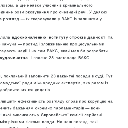
 словом, а ще неявки учасників кримінального
одинне розмірковування про очевидні речі. У деяких
на розгляд — їх скеровували у ВАКС із залишком у
.
ділила
вдосконаленню інституту строків давності та
ше кажучи — протидії зловживанню процесуальними
кладають надії і на сам ВАКС, який мав би розробити
 судочинства
. І власне 28 листопада ВАКС
, покликаний заповнити 23 вакантні посади в суді. Тут
ромадської ради міжнародних експертів, яка разом із
 доброчесних кандидатів.
оліпшити ефективність розгляду справ про корупцію на
еречить бажанням окремих парламентарів — вони
і
якої викликають у Європейської комісії серйозні
іж різними гілками влади. На наш погляд, такі