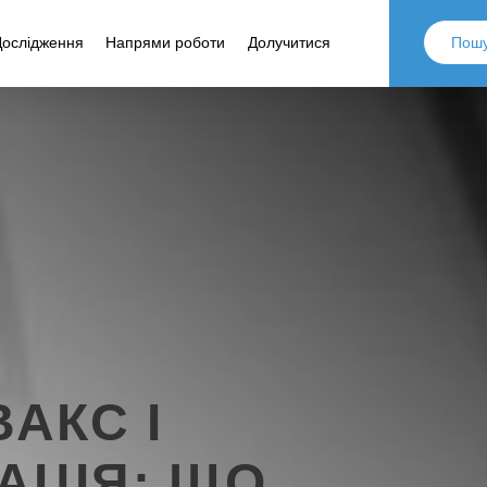
Дослідження
Напрями роботи
Долучитися
ВАКС І
АЦІЯ: ЩО