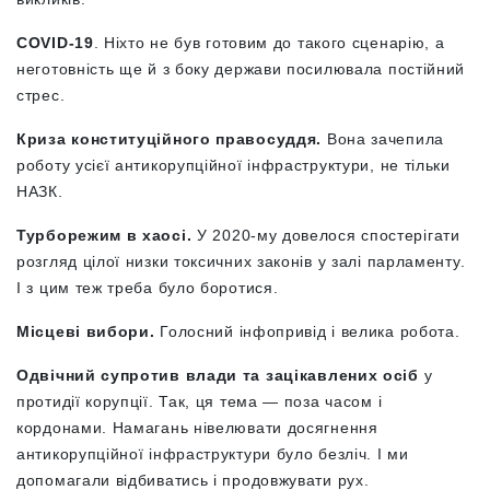
COVID-19
. Ніхто не був готовим до такого сценарію, а
неготовність ще й з боку держави посилювала постійний
стрес.
Криза конституційного правосуддя.
Вона зачепила
роботу усієї антикорупційної інфраструктури, не тільки
НАЗК.
Турборежим в хаосі.
У 2020-му довелося спостерігати
розгляд цілої низки токсичних законів у залі парламенту.
І з цим теж треба було боротися.
Місцеві вибори.
Голосний інфопривід і велика робота.
Одвічний супротив влади та зацікавлених осіб
у
протидії корупції. Так, ця тема — поза часом і
кордонами. Намагань нівелювати досягнення
антикорупційної інфраструктури було безліч. І ми
допомагали відбиватись і продовжувати рух.