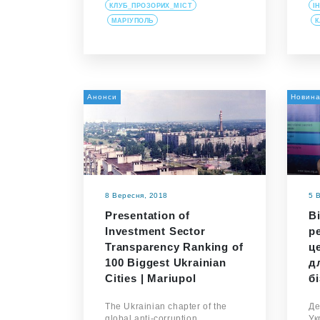
КЛУБ_ПРОЗОРИХ_МІСТ
І
МАРІУПОЛЬ
К
Анонси
Новин
8 Вересня, 2018
5 
Presentation of
В
Investment Sector
р
Transparency Ranking of
ц
100 Biggest Ukrainian
д
Cities | Mariupol
б
The Ukrainian chapter of the
Де
global anti-corruption
Ук