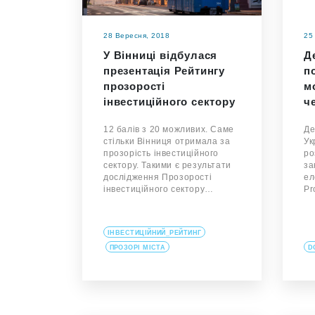
28 Вересня, 2018
25
У Вінниці відбулася
Д
презентація Рейтингу
п
прозорості
м
інвестиційного сектору
ч
12 балів з 20 можливих. Саме
Де
стільки Вінниця отримала за
Ук
прозорість інвестиційного
ро
сектору. Такими є результати
за
дослідження Прозорості
ел
інвестиційного сектору…
Pr
ІНВЕСТИЦІЙНИЙ_РЕЙТИНГ
ПРОЗОРІ МІСТА
D