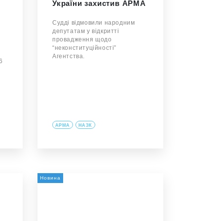
-
України захистив АРМА
л
Судді відмовили народним
депутатам у відкритті
провадження щодо
“неконституційності”
Агентства.
6
АРМА
НАЗК
Новина