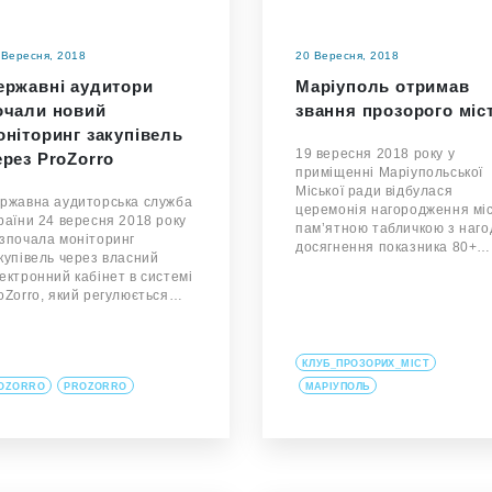
 Вересня, 2018
20 Вересня, 2018
ержавні аудитори
Маріуполь отримав
очали новий
звання прозорого міс
оніторинг закупівель
19 вересня 2018 року у
ерез ProZorro
приміщенні Маріупольської
Міської ради відбулася
ржавна аудиторська служба
церемонія нагородження мі
раїни 24 вересня 2018 року
пам’ятною табличкою з наго
зпочала моніторинг
досягнення показника 80+…
купівель через власний
ектронний кабінет в системі
oZorro, який регулюється…
КЛУБ_ПРОЗОРИХ_МІСТ
OZORRO
PROZORRO
МАРІУПОЛЬ