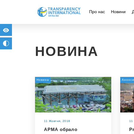
Про нас
Новини
for people with visual impairment
change to b/w
НОВИНА
Новина
Анонс
11 Жовтня, 2018
11
АРМА обрало
Pr