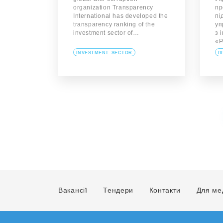
organization Transparency
пр
International has developed the
пі
transparency ranking of the
уп
investment sector of…
з 
«Р
INVESTMENT_SECTOR
П
Вакансії
Тендери
Контакти
Для ме