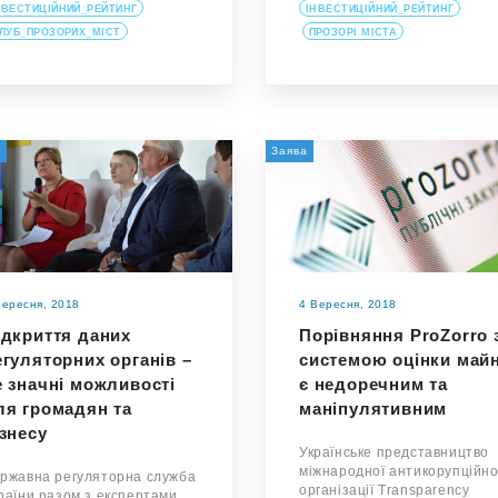
НВЕСТИЦІЙНИЙ_РЕЙТИНГ
ІНВЕСТИЦІЙНИЙ_РЕЙТИНГ
ЛУБ_ПРОЗОРИХ_МІСТ
ПРОЗОРІ МІСТА
а
Заява
Вересня, 2018
4 Вересня, 2018
ідкриття даних
Порівняння ProZorro 
егуляторних органів –
системою оцінки май
е значні можливості
є недоречним та
ля громадян та
маніпулятивним
ізнесу
Українське представництво
міжнародної антикорупційно
ржавна регуляторна служба
організації Тransparency
раїни разом з експертами