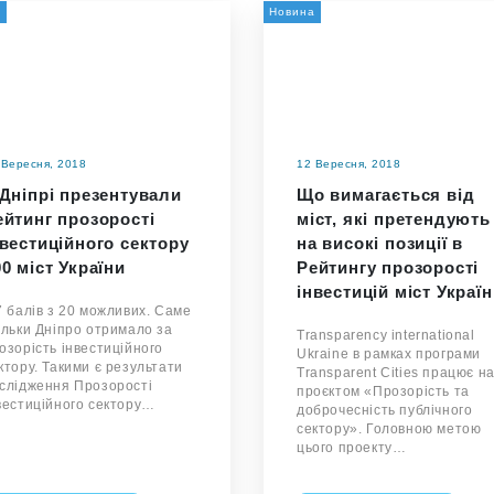
а
Новина
 Вересня, 2018
12 Вересня, 2018
 Дніпрі презентували
Що вимагається від
ейтинг прозорості
міст, які претендують
нвестиційного сектору
на високі позиції в
00 міст України
Рейтингу прозорості
інвестицій міст Україн
7 балів з 20 можливих. Саме
ільки Дніпро отримало за
Transparency international
озорість інвестиційного
Ukraine в рамках програми
ктору. Такими є результати
Transparent Cities працює н
слідження Прозорості
проєктом «Прозорість та
вестиційного сектору…
доброчесність публічного
сектору». Головною метою
цього проекту…