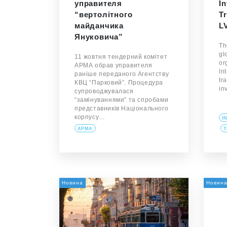
управителя
I
“вертолітного
T
майданчика
L
Януковича”
Th
gl
11 жовтня тендерний комітет
or
АРМА обрав управителя
In
раніше переданого Агентству
tr
КВЦ “Парковий”. Процедура
in
супроводжувалася
“замінуваннями” та спробами
представників Національного
корпусу…
I
АРМА
T
Новина
Новин