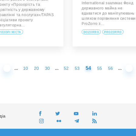
International закликає Фонд
оекту «Прозорість та
державного майна не
дзвітність у державному
вдаватися до маніпулювань
равлінні та послугах»/TAPAS
шляхом порівняння системи
ініціативи проекту
ProZorro з…
егуляторна…
РОЗОРІ МІСТА
DOZORRO
PROZORRO
...
...
54
...
10
20
30
52
53
55
56
діа