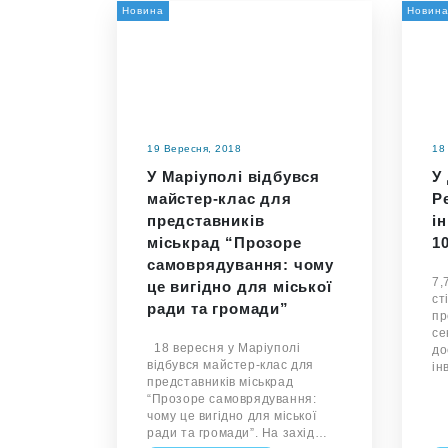
Новина
Новин
19 Вересня, 2018
18
У Маріуполі відбувся
У
майстер-клас для
Р
представників
і
міськрад “Прозоре
1
самоврядування: чому
7,
це вигідно для міської
ст
ради та громади”
пр
се
18 вересня у Маріуполі
до
відбувся майстер-клас для
ін
представників міськрад
“Прозоре самоврядування:
чому це вигідно для міської
ради та громади”. На захід…