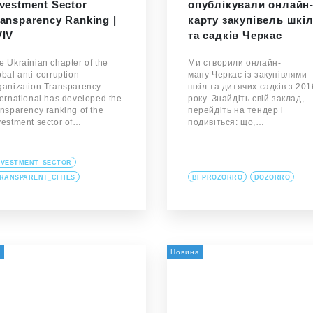
nvestment Sector
опублікували онлайн
ransparency Ranking |
карту закупівель шкі
VIV
та садків Черкас
e Ukrainian chapter of the
Ми створили онлайн-
obal anti-corruption
мапу Черкас із закупівлями
ganization Transparency
шкіл та дитячих садків з 201
ternational has developed the
року. Знайдіть свій заклад,
ansparency ranking of the
перейдіть на тендер і
vestment sector of…
подивіться: що,…
NVESTMENT_SECTOR
RANSPARENT_CITIES
BI PROZORRO
DOZORRO
а
Новина