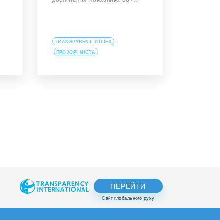
досягнення показника 80+…
TRANSPARENT_CITIES
ПРОЗОРІ МІСТА
ПЕРЕЙТИ
Сайт глобального руху