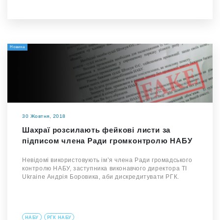
Новина
30 Жовтня, 2018
Шахраї розсилають фейкові листи за
підписом члена Ради громконтролю НАБУ
Невідомі використовують ім’я члена Ради громадського
контролю НАБУ, заступника виконавчого директора TI
Ukraine Андрія Боровика, аби дискредитувати РГК.
НАБУ
РГК НАБУ