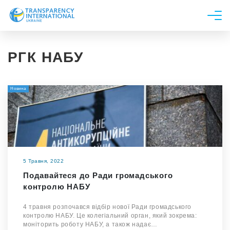
Про нас
РГК НАБУ
Новини
Дослідження
Новина
Напрями роботи
Долучитися
5 Травня, 2022
Подавайтеся до Ради громадського
контролю НАБУ
4 травня розпочався відбір нової Ради громадського
контролю НАБУ. Це колегіальний орган, який зокрема:
моніторить роботу НАБУ, а також надає…