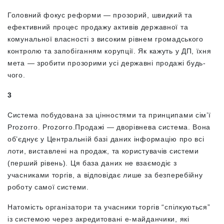
Головний фокус реформи — прозорий, швидкий та
ефективний процес продажу активів державної та
комунальної власності з високим рівнем громадського
контролю та запобіганням корупції. Як кажуть у ДП, їхня
мета — зробити прозорими усі державні продажі будь-
чого.
3
Система побудована за цінностями та принципами сім’ї
Prozorro. Prozorro.Продажі — дворівнева система. Вона
об’єднує у Центральній базі даних інформацію про всі
лоти, виставлені на продаж, та користувачів системи
(перший рівень). Ця база даних не взаємодіє з
учасниками торгів, а відповідає лише за безперебійну
роботу самої системи.
Натомість організатори та учасники торгів “спілкуються”
із системою через акредитовані е-майданчики, які