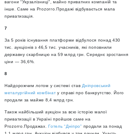
вагони “Укрзалізниці”, майно приватних компаній та
інше. Саме на Prozorro.Продажі відбувається мала
приватизація.
7
За 5 років існування платформи відбулося понад 430
тис. аукціонів з 46,5 тис. учасників, які поповнили
державну скарбницю на 59 млрд грн. Середнє зростання
ціни — 36,6%.
8
Найдорожчим лотом у системі став
Дніпровський
металургійний комбінат
у справі про банкрутство. Його
продали за майже 8,4 млрд грн.
Також найбільший аукціон за всю історію малої
приватизації в Україні пройшов саме на
Prozorro.Продажах.
Готель “Дніпро”
продали за понад
1,1 млрд грн. Аукціон відбувся у три раунди. Участь