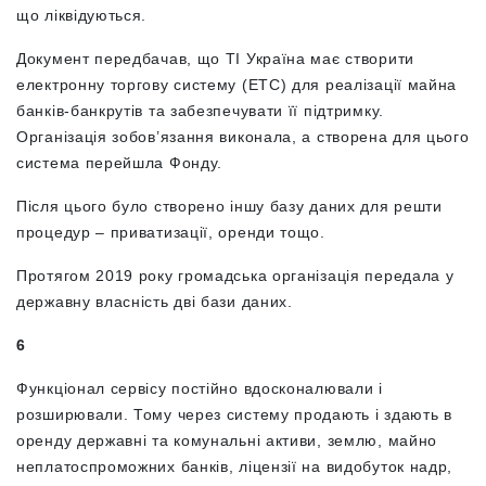
що ліквідуються.
Документ передбачав, що ТІ Україна має створити
електронну торгову систему (ЕТС) для реалізації майна
банків-банкрутів та забезпечувати її підтримку.
Організація зобов’язання виконала, а створена для цього
система перейшла Фонду.
Після цього було створено іншу базу даних для решти
процедур – приватизації, оренди тощо.
Протягом 2019 року громадська організація передала у
державну власність дві бази даних.
6
Функціонал сервісу постійно вдосконалювали і
розширювали. Тому через систему продають і здають в
оренду державні та комунальні активи, землю, майно
неплатоспроможних банків, ліцензії на видобуток надр,