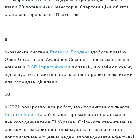
взяли 29 потенційних інвесторів.
Стартова ціна об’єкта
становила приблизно 81 млн грн.
9
Українська система
Prozorro.Продажі
здобула премію
Open Government Award від Європи. Проєкт змагався в
номінації
OGP Impact Awards
як такий, що змінює країну,
підвищує якість життя в суспільстві та робить відкритими
для громадян дії влади.
10
У 2021 році розпочала роботу моніторингова спільнота
Dozorro.Sale
. Це об’єднання громадських організацій,
яке координуватиме ТІ Україна. Спільнота стежитиме за
обліком та використанням комунальної власності та
допомагатиме місцевим радам впроваджувати ефективні