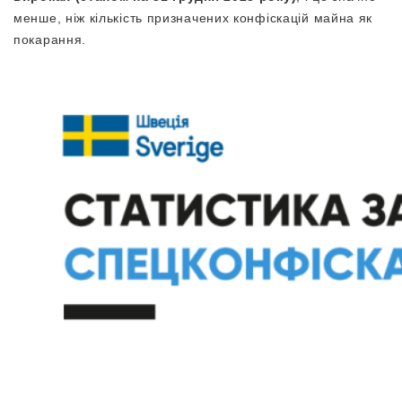
менше, ніж кількість призначених конфіскацій майна як
покарання.