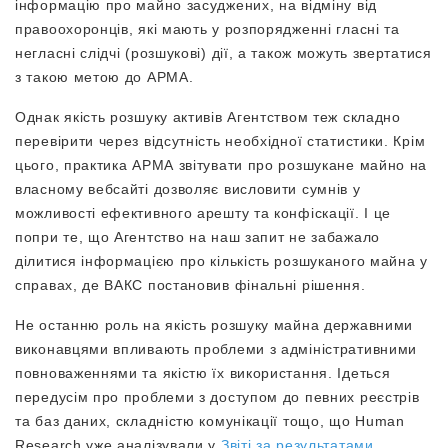
інформацію про майно засуджених, на відміну від
правоохоронців, які мають у розпорядженні гласні та
негласні слідчі (розшукові) дії, а також можуть звертатися
з такою метою до АРМА.
Однак якість розшуку активів Агентством теж складно
перевірити через відсутність необхідної статистики. Крім
цього, практика АРМА звітувати про розшукане майно на
власному вебсайті дозволяє висловити сумнів у
можливості ефективного арешту та конфіскації. І це
попри те, що Агентство на наш запит не забажало
ділитися інформацією про кількість розшуканого майна у
справах, де ВАКС постановив фінальні рішення.
Не останню роль на якість розшуку майна державними
виконавцями впливають проблеми з адміністративними
повноваженнями та якістю їх використання. Ідеться
передусім про проблеми з доступом до певних реєстрів
та баз даних, складністю комунікації тощо, що Human
Research уже аналізували у
Звіті за результатами