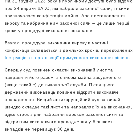
На 31 грудня 2023 року в публічному доступі було відомо
про 24 вироки ВАКС, які набрали законної сили, і якими
призначалася конфіскація майна. Але постановлення
вироку та набрання ним законної сили – це лише перші
кроки у процедурі виконання покарання.
Взагалі процедура виконання вироку в частині
конфіскації складається з декількох кроків, передбачених
Інструкцією з організації примусового виконання рішень
.
Спершу суд повинен скласти виконавчий лист та
направити його разом із описом майна засудженого
(якщо такий є) до виконавчої служби. Після цього
державний виконавець повинен відкрити виконавче
провадження. Вищий антикорупційний суд зазвичай
швидко складає такі листи та направляє їх на виконання,
адже строк з дня набрання вироком законної сили та
відкриттям виконавчого провадження у більшості
випадків не перевищує 30 днів.