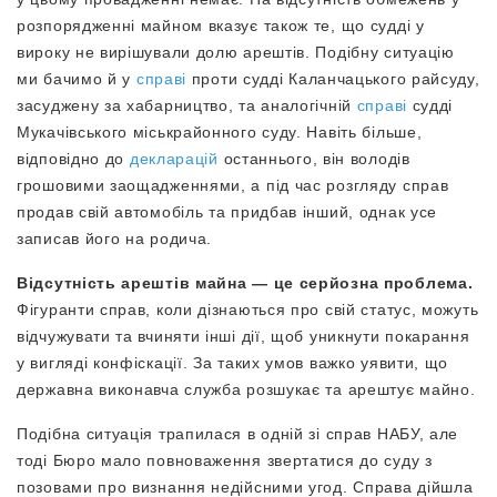
розпорядженні майном вказує також те, що судді у
вироку не вирішували долю арештів. Подібну ситуацію
ми бачимо й у
справі
проти судді Каланчацького райсуду,
засуджену за хабарництво, та аналогічній
справі
судді
Мукачівського міськрайонного суду. Навіть більше,
відповідно до
декларацій
останнього, він володів
грошовими заощадженнями, а під час розгляду справ
продав свій автомобіль та придбав інший, однак усе
записав його на родича.
Відсутність арештів майна — це серйозна проблема.
Фігуранти справ, коли дізнаються про свій статус, можуть
відчужувати та вчиняти інші дії, щоб уникнути покарання
у вигляді конфіскації. За таких умов важко уявити, що
державна виконавча служба розшукає та арештує майно.
Подібна ситуація трапилася в одній зі справ НАБУ, але
тоді Бюро мало повноваження звертатися до суду з
позовами про визнання недійсними угод. Справа дійшла