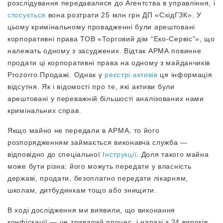
розслідування передавалися до Агентства в управління, і
стосується
вона розтрати 25 млн грн ДП «СхідГЗК». У
цьому кримінальному провадженні були арештовані
корпоративні права ТОВ «Торговий дім “Еко-Сервіс”», що
належать одному з засуджених. Відтак АРМА повинне
продати ці корпоративні права на одному з майданчиків
Prozorro.Продажі. Однак у
реєстрі активів
ця інформація
відсутня. Як і відомості про те, які активи були
арештовані у переважній більшості аналізованих нами
кримінальних справ.
Якщо майно не передали в АРМА, то його
розпорядженням займається виконавча служба —
відповідно до спеціальної
Інструкції
. Доля такого майна
може бути різна: його можуть передати у власність
державі, продати, безоплатно передати лікарням,
школам, дитбудинкам тощо або знищити.
В ході дослідження ми виявили, що виконання
конфіскації — це тривалий процес, і наразі з 24 вироків,