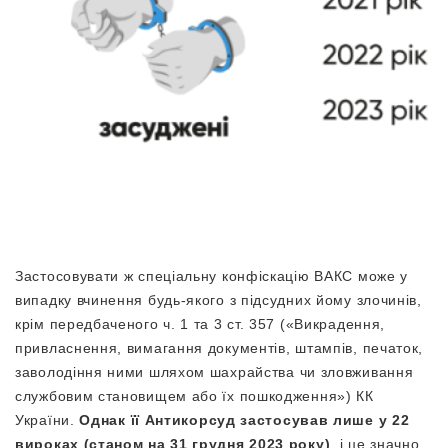
Застосовувати ж спеціальну конфіскацію ВАКС може у
випадку вчинення будь-якого з підсудних йому злочинів,
крім передбаченого ч. 1 та 3 ст. 357 («Викрадення,
привласнення, вимагання документів, штампів, печаток,
заволодіння ними шляхом шахрайства чи зловживання
службовим становищем або їх пошкодження») КК
України.
Однак її Антикорсуд застосував лише у 22
вироках (станом на 31 грудня 2023 року)
, і це значно