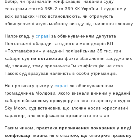
Вибір, чи призначати конфіскацію, наданий суду
санкціями статей 365-2 та 369 КК України. І судді не у
всіх випадках чітко встановлюють, чи отримують
обвинувачені якусь майнову вигоду від вчинення злочину.
Наприклад, у
справі
за обвинуваченням депутата
Полтавської облради та одного з менеджерів КП
«Полтавафарм» у наданні поліцейським 35 тис. грн
хабаря суд
не встановив
факти збагачення засуджених
від злочину, тому призначати їм конфіскацію не став.
Також суд врахував наявність в особи утриманців.
На противагу цьому у
справі
за обвинуваченням
громадянина Молдови, якого визнали винним у наданні
хабаря військовому прокурору за зняття арешту з судна
Sky Moon, суд встановив, що злочин носив корисливий
характер, але конфіскацію призначати не став.
Таким чином,
практика призначення покарання у виді
конфіскації майна не є сталою, що створює правову