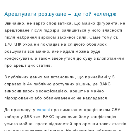
Арештувати розшукане – ще той челендж
Звичайно, не варто сподіватися, що майно фігуранта, не
арештоване після підозри, залишиться у його власності
після набрання вироком законної сили. Саме тому ст.
170 КПК України покладає на слідчого обовʼязок
розшукати все майно, яке надалі можна буде
конфіскувати, а також звернутися до суду з клопотанням
про арешт цих статків.
З публічних даних ми встановили, що принаймні у 5
справах із 44 публічно доступних рішень, де ВАКС
виносив вирок з конфіскацією, арешт на майно
підозрюваних або обвинувачених не накладався.
До прикладу, у
справі
про вимагання працівником СБУ
хабаря у $55 тис. ВАКС призначив йому конфіскацію
усього майна, проте відомостей про арешти таких статків
у цьому провадженні немає. На відсутність обмежень у