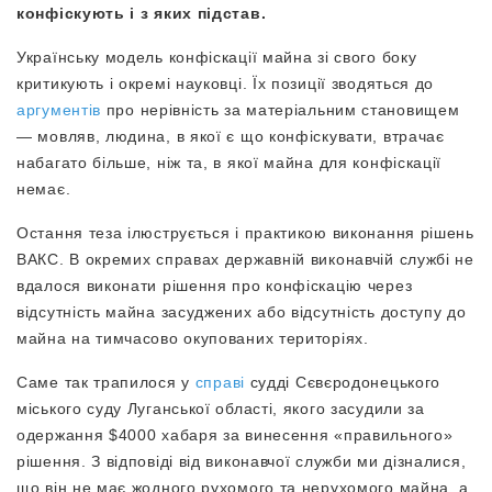
конфіскують і з яких підстав.
Українську модель конфіскації майна зі свого боку
критикують і окремі науковці. Їх позиції зводяться до
аргументів
про нерівність за матеріальним становищем
— мовляв, людина, в якої є що конфіскувати, втрачає
набагато більше, ніж та, в якої майна для конфіскації
немає.
Остання теза ілюструється і практикою виконання рішень
ВАКС. В окремих справах державній виконавчій службі не
вдалося виконати рішення про конфіскацію через
відсутність майна засуджених або відсутність доступу до
майна на тимчасово окупованих територіях.
Саме так трапилося у
справі
судді Сєвєродонецького
міського суду Луганської області, якого засудили за
одержання $4000 хабаря за винесення «правильного»
рішення. З відповіді від виконавчої служби ми дізналися,
що він не має жодного рухомого та нерухомого майна, а