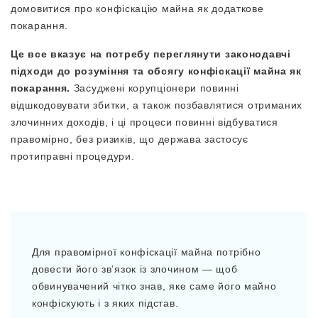
домовитися про конфіскацію майна як додаткове
покарання.
Це все вказує на потребу переглянути законодавчі
підходи до розуміння та обсягу конфіскації майна як
покарання.
Засуджені корупціонери повинні
відшкодовувати збитки, а також позбавлятися отриманих
злочинних доходів, і ці процеси повинні відбуватися
правомірно, без ризиків, що держава застосує
протиправні процедури.
Для правомірної конфіскації майна потрібно
довести його звʼязок із злочином — щоб
обвинувачений чітко знав, яке саме його майно
конфіскують і з яких підстав.