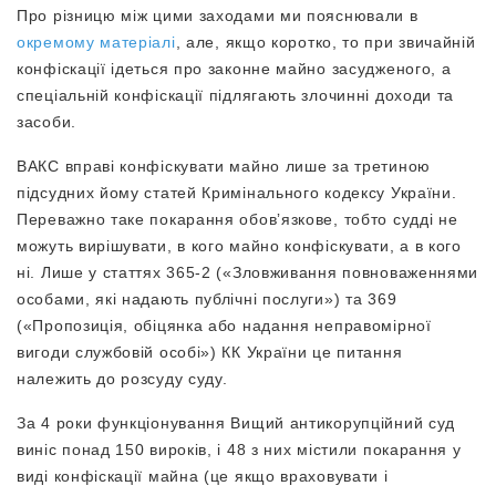
Про різницю між цими заходами ми пояснювали в
окремому матеріалі
, але, якщо коротко, то при звичайній
конфіскації ідеться про законне майно засудженого, а
спеціальній конфіскації підлягають злочинні доходи та
засоби.
ВАКС вправі конфіскувати майно лише за третиною
підсудних йому статей Кримінального кодексу України.
Переважно таке покарання обовʼязкове, тобто судді не
можуть вирішувати, в кого майно конфіскувати, а в кого
ні. Лише у статтях 365-2 («Зловживання повноваженнями
особами, які надають публічні послуги») та 369
(«Пропозиція, обіцянка або надання неправомірної
вигоди службовій особі») КК України це питання
належить до розсуду суду.
За 4 роки функціонування Вищий антикорупційний суд
виніс понад 150 вироків, і 48 з них містили покарання у
виді конфіскації майна (це якщо враховувати і