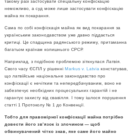
такому разі застосувати спеціальну конфіскацію
неможливо, а суд може лише застосувати конфіскацію
майна як покарання.
Сама по собі конфіскація майна як вид покарання за
українським законодавством уже давно піддається
критиці. Це спадщина радянського режиму, притаманна
багатьом країнам колишнього СРСР.
Наприклад, з подібною проблемою зіткнулася Латвія.
Свого часу ЄСПЛ у рішенні
Markus v. Latvia
констатував,
що латвійське національне законодавство про
конфіскації є нечітким та непередбачуваним, воно не
забезпечує необхідних процесуальних гарантій і не
гарантує захисту від свавілля. І тому ішлося порушення
статті 1 Протоколу № 1 до Конвенції.
Тобто для правомірної конфіскації майна потрібно
довести його звʼязок із злочином — щоб
обвинувачений чітко знав, яке саме його майно