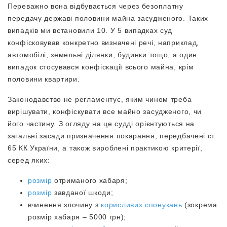
Переважно вона відбувається через безоплатну
передачу державі половини майна засудженого. Таких
випадків ми встановили 10. У 5 випадках суд
конфісковував конкретно визначені речі, наприклад,
автомобілі, земельні ділянки, будинки тощо, а один
випадок стосувався конфіскації всього майна, крім
половини квартири.
Законодавство не регламентує, яким чином треба
вирішувати, конфіскувати все майно засудженого, чи
його частину. З огляду на це судді орієнтуються на
загальні засади призначення покарання, передбачені ст.
65 КК України, а також вироблені практикою критерії,
серед яких:
розмір
отриманого хабаря;
розмір
завданої шкоди;
вчинення злочину з
корисливих спонукань
(зокрема
розмір хабаря – 5000 грн);