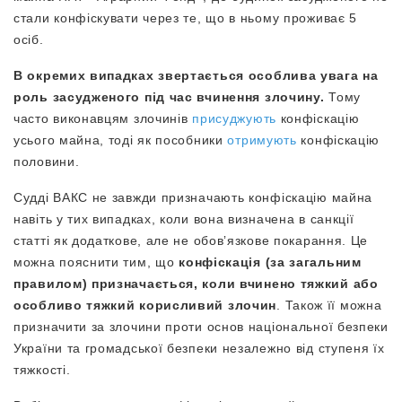
стали конфіскувати через те, що в ньому проживає 5
осіб.
В окремих випадках звертається особлива увага на
роль засудженого під час вчинення злочину.
Тому
часто виконавцям злочинів
присуджують
конфіскацію
усього майна, тоді як пособники
отримують
конфіскацію
половини.
Судді ВАКС не завжди призначають конфіскацію майна
навіть у тих випадках, коли вона визначена в санкції
статті як додаткове, але не обовʼязкове покарання. Це
можна пояснити тим, що
конфіскація (за загальним
правилом) призначається, коли вчинено тяжкий або
особливо тяжкий корисливий злочин
. Також її можна
призначити за злочини проти основ національної безпеки
України та громадської безпеки незалежно від ступеня їх
тяжкості.