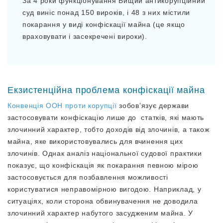
За 4 роки функціонування Вищий антикорупційний
суд виніс понад 150 вироків, і 48 з них містили
покарання у виді конфіскації майна (це якщо
враховувати і засекречені вироки).
Екзистенційна проблема конфіскації майна
Конвенція ООН проти корупції
зобовʼязує держави
застосовувати конфіскацію лише до статків, які мають
злочинний характер, тобто доходів від злочинів, а також
майна, яке використовувались для вчинення цих
злочинів. Однак аналіз національної судової практики
показує, що конфіскація як покарання певною мірою
застосовується для позбавлення можливості
користуватися неправомірною вигодою. Наприклад, у
ситуаціях, коли сторона обвинувачення не доводила
злочинний характер набутого засудженим майна. У