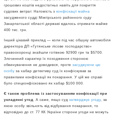
грошових коштів недостатньо навіть для покриття
судових витрат. Натомість з
конфіскації майна
засудженого судді Міжгірського районного суду
Закарпатської області державі вдалось отримати майже
400 тис. грн.
Інший цікавий приклад — коли під час обшуку автомобіля
директора ДП «Гутянське лісове господарство»
правоохоронці знайшли готівкою 92900 грн та $5700.
Злочинний характер їх походження стороною
обвинувачення не доводився, проте
засуджуючи цю
особу
за хабар детективу суд їх конфіскував за
правилами конфіскації як покарання. У цій же справі
було спецконфісковано як хабар $100 000.
Є також проблема із застосуванням конфіскації при
укладенні угод
. А саме, якщо суд
затверджує угоду
, за
якою особу звільнять від відбування покарання, то
відповідно до ст. 77 КК України сторони угоди не можуть