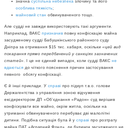
значна
суспільна небезпека
злочину та його
особлива тяжкість
;
майновий стан
обвинуваченого тощо.
Але судді не завжди використовують такі аргументи.
Наприклад, ВАКС
призначив
повну конфіскацію майна
засудженому судді Бабушкінського районного суду
Дніпра за отримання $15 тис. хабаря, оскільки
«цей вид
покарання прямо передбачений у санкціях зазначених
статей»
. І це не єдиний випадок, коли судді ВАКС
не
вдаються
до чіткого пояснення причин застосування
певного обсягу конфіскації.
Є й інші приклади. У
справі
про підкуп т.в.о. голови
Держагентства з управління зоною відчуження
ексдиректором ДП «Об’єднання «Радон» суд вирішив
конфіскувати все майно, окрім житла, оскільки на
утриманні обвинуваченого перебуває дві малолітні
дитини. Подібна ситуація була й у
справі
про розтрату
майна ПАТ «Аграрний Фонд», де будинок засудженого не