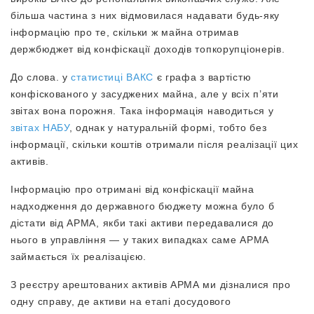
більша частина з них відмовилася надавати будь-яку
інформацію про те, скільки ж майна отримав
держбюджет від конфіскації доходів топкорупціонерів.
До слова. у
статистиці ВАКС
є графа з вартістю
конфіскованого у засуджених майна, але у всіх п’яти
звітах вона порожня. Така інформація наводиться у
звітах НАБУ
, однак у натуральній формі, тобто без
інформації, скільки коштів отримали після реалізації цих
активів.
Інформацію про отримані від конфіскації майна
надходження до державного бюджету можна було б
дістати від АРМА, якби такі активи передавалися до
нього в управління — у таких випадках саме АРМА
займається їх реалізацією.
З реєстру арештованих активів АРМА ми дізналися про
одну справу, де активи на етапі досудового