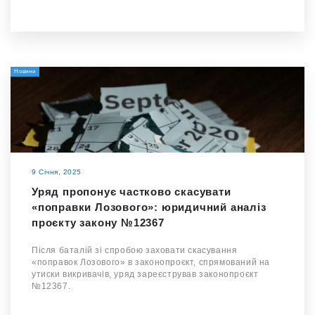
Новини
9 Січня, 2025
Уряд пропонує частково скасувати
«поправки Лозового»: юридичний аналіз
проєкту закону №12367
Після баталій зі спробою заховати скасування
«поправок Лозового» в законопроєкт, спрямований на
утиски викривачів, уряд зареєстрував законопроєкт
№12367.