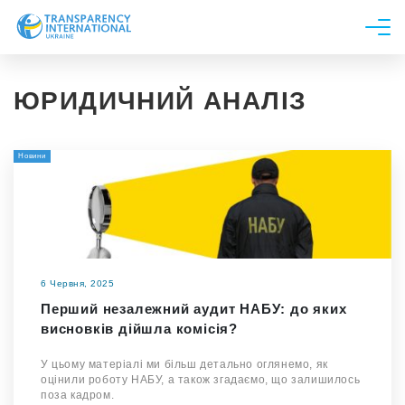
Про нас
ЮРИДИЧНИЙ АНАЛІЗ
Новини
Дослідження
Новини
Напрями роботи
Долучитися
6 Червня, 2025
Перший незалежний аудит НАБУ: до яких
висновків дійшла комісія?
У цьому матеріалі ми більш детально оглянемо, як
оцінили роботу НАБУ, а також згадаємо, що залишилось
поза кадром.