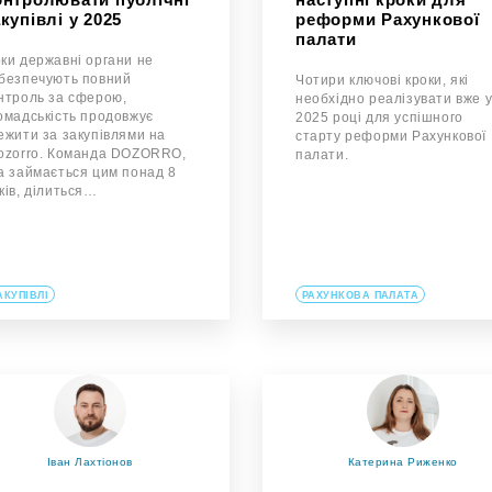
купівлі у 2025
реформи Рахункової
палати
ки державні органи не
безпечують повний
Чотири ключові кроки, які
нтроль за сферою,
необхідно реалізувати вже 
омадськість продовжує
2025 році для успішного
ежити за закупівлями на
старту реформи Рахункової
ozorro. Команда DOZORRO,
палати.
а займається цим понад 8
ків, ділиться…
АКУПІВЛІ
РАХУНКОВА ПАЛАТА
Іван Лахтіонов
Катерина Риженко