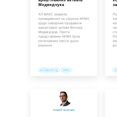
Медведчука
за
АП ВАКС закрила
По
провадження за скаргою АРМА
за
щодо заборони продавати
ко
арештовані активи Віктора
гр
Медведчука. Проте
ст
представники АРМА були
Pr
категорично проти цього
як
рішення.
ро
АНТИКОРСУД
АРМА
З
Андрій Боровик