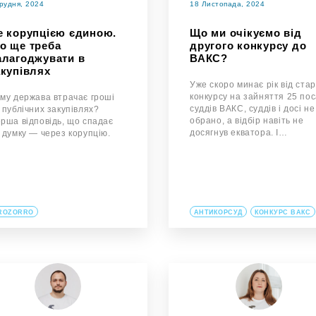
Грудня, 2024
18 Листопада, 2024
е корупцією єдиною.
Що ми очікуємо від
о ще треба
другого конкурсу до
алагоджувати в
ВАКС?
акупівлях
Уже скоро минає рік від ста
конкурсу на зайняття 25 по
му держава втрачає гроші
суддів ВАКС, суддів і досі не
 публічних закупівлях?
обрано, а відбір навіть не
рша відповідь, що спадає
досягнув екватора. І…
 думку — через корупцію.
ROZORRO
АНТИКОРСУД
КОНКУРС ВАКС