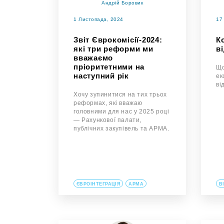
Андрій Боровик
1 Листопада, 2024
17
Звіт Єврокомісії-2024:
К
які три реформи ми
в
вважаємо
пріоритетними на
Що
наступний рік
ек
ві
Хочу зупинитися на тих трьох
реформах, які вважаю
головними для нас у 2025 році
— Рахункової палати,
публічних закупівель та АРМА.
ЄВРОІНТЕГРАЦІЯ
АРМА
В