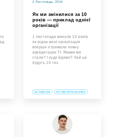
2 Листопада, 2024
Як ми змінилися за 10
років — приклад однієї
організації
рту
1 листопада минули 10 років,
сад
як рідна мені організація
вперше отримала повну
акредитацію TI. Якими ми
стали? І куди йдемо? Хай це
будуть 10 тез.
АКТИВІЗМ
АНТИКОРРЕФОРМА