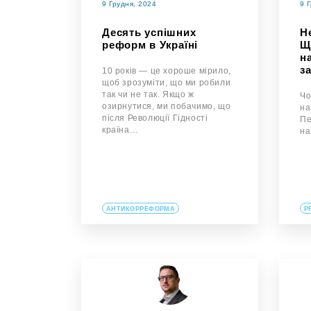
9 Грудня, 2024
9 
Десять успішних
Н
реформ в Україні
Щ
н
з
10 років — це хороше мірило,
щоб зрозуміти, що ми робили
так чи не так. Якщо ж
Чо
озирнутися, ми побачимо, що
на
після Революції Гідності
Пе
країна…
на
АНТИКОРРЕФОРМА
P