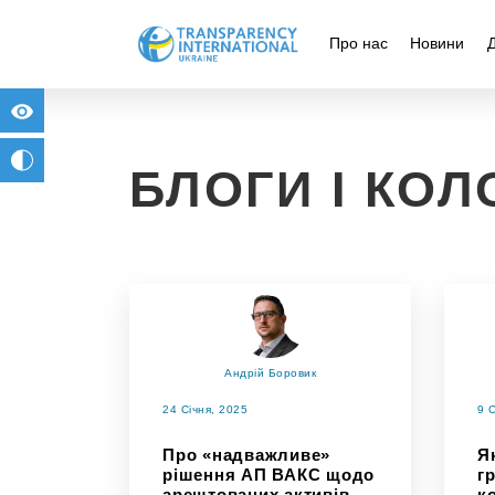
Про нас
Новини
for people with visual impairment
change to b/w
БЛОГИ І КОЛ
Андрій Боровик
24 Січня, 2025
9 
Про «надважливе»
Я
рішення АП ВАКС щодо
г
арештованих активів
к