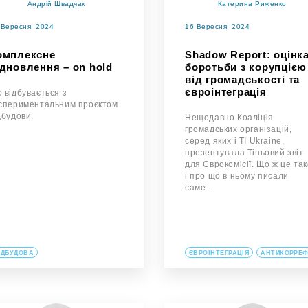
Андрій Швадчак
Катерина Риженко
 Вересня, 2024
16 Вересня, 2024
омплексне
Shadow Report: оцінк
ідновлення – on hold
боротьби з корупцією
від громадськості та
євроінтеграція
 відбувається з
спериментальним проєктом
дбудови.
Нещодавно Коаліція
громадських організацій,
серед яких і TI Ukraine,
презентувала Тіньовий звіт
для Єврокомісії. Що ж це так
і про що в ньому писали
саме…
ІДБУДОВА
ЄВРОІНТЕГРАЦІЯ
АНТИКОРРЕ