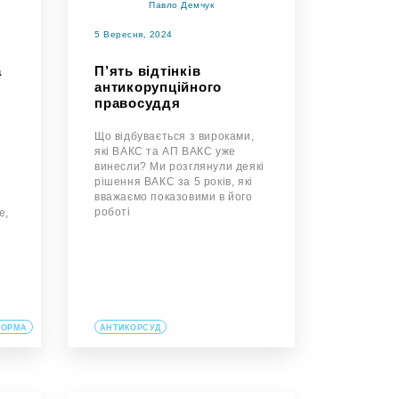
Павло Демчук
5 Вересня, 2024
а
П’ять відтінків
антикорупційного
правосуддя
Що відбувається з вироками,
які ВАКС та АП ВАКС уже
винесли? Ми розглянули деякі
рішення ВАКС за 5 років, які
вважаємо показовими в його
роботі
е,
ФОРМА
АНТИКОРСУД