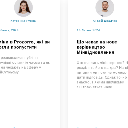
Катерина Русіна
Андрій Швадчак
 Липня, 2024
16 Липня, 2024
іни в Prozorro, які ви
Що чекає на нове
огли пропустити
керівництво
Мінвідновлення
 розвивалися публічні
купівлі останнім часом та які
Хто очолить міністерство? 
іни чекають на сферу у
розділять його на два? На ц
йбутньому
питання ми поки не можемо
дати відповідь. Однак точно
знаємо, з якими викликами
зіштовхнеться нове…