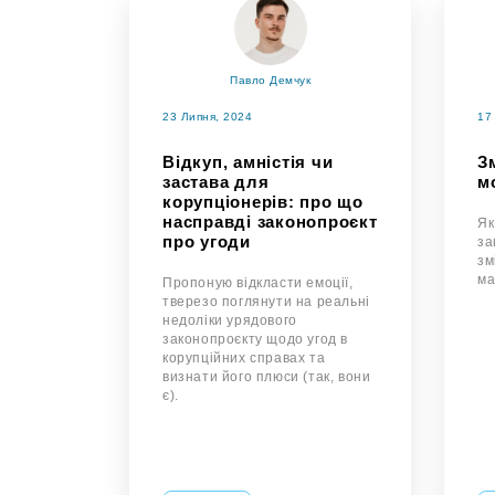
Павло Демчук
23 Липня, 2024
17
Відкуп, амністія чи
Зм
застава для
м
корупціонерів: про що
насправді законопроєкт
Як
про угоди
за
зм
ма
Пропоную відкласти емоції,
тверезо поглянути на реальні
недоліки урядового
законопроєкту щодо угод в
корупційних справах та
визнати його плюси (так, вони
є).