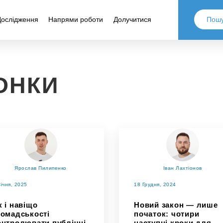
Дослідження
Напрями роботи
Долучитися
ОНКИ
Ярослав Пилипенко
Іван Лахтіонов
Січня, 2025
18 Грудня, 2024
к і навіщо
Новий закон — лише
ромадськості
початок: чотири
онтролювати публічні
наступні кроки для