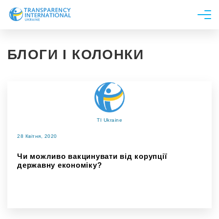
Про нас
БЛОГИ І КОЛОНКИ
Новини
Дослідження
Напрями роботи
Долучитися
TI Ukraine
28 Квітня, 2020
Чи можливо вакцинувати від корупції
державну економіку?