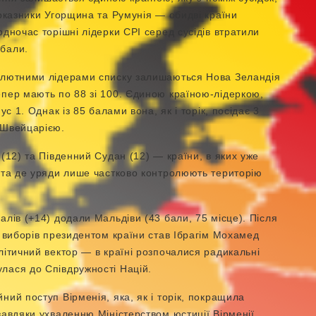
показники Угорщина та Румунія — обидві країни
дночас торішні лідерки СРІ серед сусідів втратили
 бали.
солютними лідерами списку залишаються Нова Зеландія
епер мають по 88 зі 100. Єдиною країною-лідеркою,
ус 1. Однак із 85 балами вона, як і торік, посідає 3
 Швейцарією.
(12) та Південний Судан (12) — країни, в яких уже
я та де уряди лише частково контролюють територію
алів (+14) додали Мальдіви (43 бали, 75 місце). Після
х виборів президентом країни став Ібрагім Мохамед
літичний вектор — в країні розпочалися радикальні
лася до Співдружності Націй.
ний поступ Вірменія, яка, як і торік, покращила
завдяки ухваленню Міністерством юстиції Вірменії