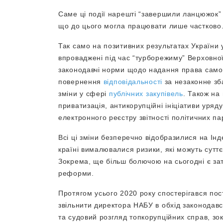
Саме ці події нарешті “завершили ланцюжок” 
що до цього могла працювати лише частково
Так само на позитивних результатах України у
впроваджені під час “турборежиму” Верховної
законодавчі норми щодо надання права само
повернення
відповідальності
за незаконне з
зміни у сфері
публічних закупівель
. Також на
приватизація, антикорупційні ініціативи уряд
електронного реєстру звітності політичних па
Всі ці зміни безперечно відобразилися на Інде
країні вималювалися ризики, які можуть суттє
Зокрема, ще більш болючою на сьогодні є за
реформи.
Протягом усього 2020 року спостерігався пост
звільнити директора НАБУ в обхід законодавс
та судовий розгляд топкорупційних справ, зок