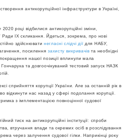
створення антикорупційної інфраструктури в Україні,
.
 2020 році відбилися антикорупційні зміни,
 Ради IX скликання. Йдеться, зокрема, про нові
стійно здійснювати
негласні слідчі дії
для НАБУ,
багачення, посилення
захисту викривачів
та необхідні
 покращення нашої позиції вплинули мала
у Гончарука та довгоочікуваний тестовий запуск НАЗК
ртій.
ксі сприйняття корупції України. Але за останній рік в
во відкинути нас назад у сфері подолання корупції.
тримка з імплементацією повноцінної судової
ійний тиск на антикорупційні інституції: спроби
тва, втручання влади та окремих осіб в розслідування
рема через залучення судової гілки. Наприкінці року