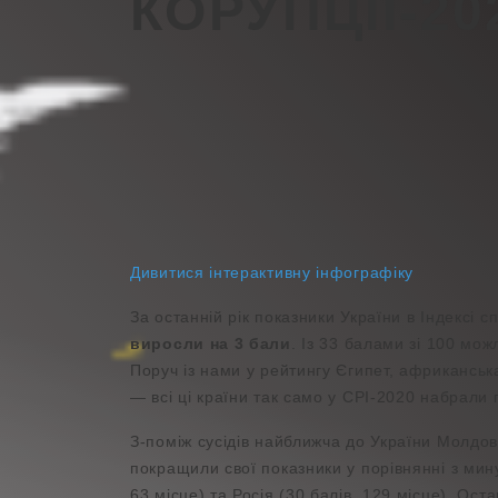
КОРУПЦІЇ-20
Дивитися інтерактивну інфографіку
За останній рік показники України в Індексі с
виросли на 3 бали
. Із 33 балами зі 100 мож
Поруч із нами у рейтингу Єгипет, африканськ
— всі ці країни так само у CPI-2020 набрали 
З-поміж сусідів найближча до України Молдов
покращили свої показники у порівнянні з мину
63 місце) та Росія (30 балів, 129 місце). Ос