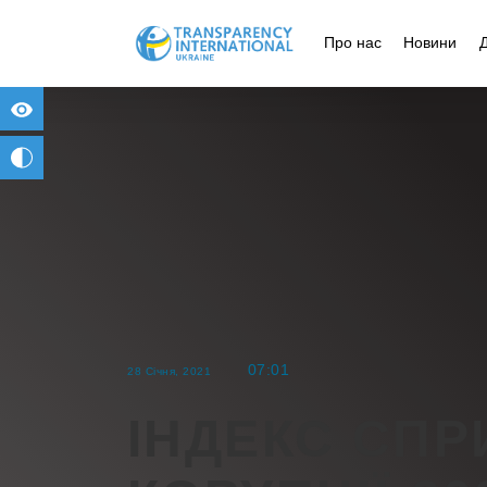
Про нас
Новини
for people with visual impairment
change to b/w
07:01
28 Січня, 2021
ІНДЕКС СП