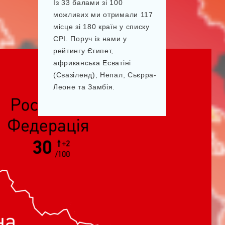
Із 33 балами зі 100
можливих ми отримали 117
місце зі 180 країн у списку
СРІ. Поруч із нами у
рейтингу Єгипет,
африканська Есватіні
(Свазіленд), Непал, Сьєрра-
Леоне та Замбія.