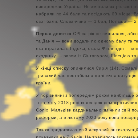
випереджає Україна. Не змінили за рік свої 
набрали по 44 бали та посідають 69 місце. Во
свої бали: Словаччина — 1 бал, Польща — 2
Перша десятка
CPI за рік не змінилася, аб
та Данія — вони додали по одному балу та т
яка втратила в Індексі, стала Фінляндія — мін
сходинку — разом із Сінгапуром, Швецією та
У кінці списку
опинилися Сирія (14), Сомалі 
тривалий час нестабільна політична ситуаці
країни.
У порівнянні з попереднім роком найбільше б
того, як у 2018 році внаслідок демократични
Соліх, Мальдіви кардинально змінили свій по
реформи, а в лютому 2020 року вона поверну
Також продовжила свій яскравий антикорупцій
показники на 7 балів. Це трапилось зокрема 