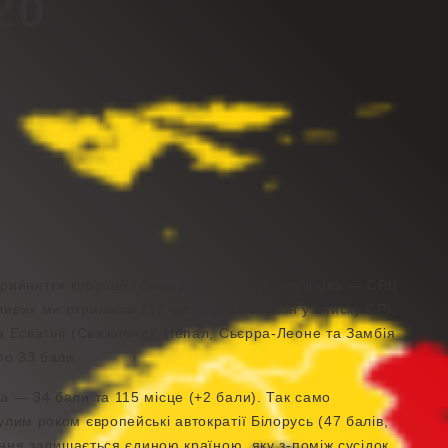
20
прийняття корупції (Corruption Perceptions Index — CPI)
ливих ми отримали 117 місце зі 180 країн у списку СРІ.
а Есватіні (Свазіленд), Непал, Сьєрра-Леоне та Замбія
по 33 бали.
а — 34 бали та 115 місце (+2 бали). Так само
лим роком європейські автократії Білорусь (47 балів,
тання залишається єдиною країною, яку з-поміж сусідок,