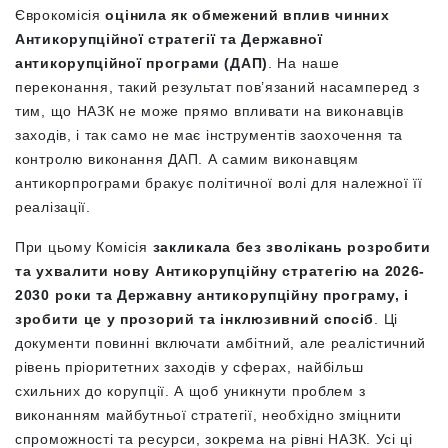
Єврокомісія
оцінила як обмежений вплив чинних
Антикорупційної стратегії та Державної
антикорупційної програми (ДАП)
. На наше
переконання, такий результат пов’язаний насамперед з
тим, що НАЗК не може прямо впливати на виконавців
заходів, і так само не має інструментів заохочення та
контролю виконання ДАП. А самим виконавцям
антикорпрограми бракує політичної волі для належної її
реалізації.
При цьому Комісія
закликала без зволікань розробити
та ухвалити нову Антикорупційну стратегію на 2026-
2030 роки та Державну антикорупційну програму, і
зробити це у прозорий та інклюзивний спосіб
. Ці
документи повинні включати амбітний, але реалістичний
рівень пріоритетних заходів у сферах, найбільш
схильних до корупції. А щоб уникнути проблем з
виконанням майбутньої стратегії, необхідно зміцнити
спроможності та ресурси, зокрема на рівні НАЗК. Усі ці