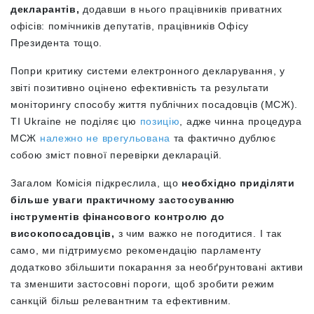
декларантів,
додавши в нього працівників приватних
офісів: помічників депутатів, працівників Офісу
Президента тощо.
Попри критику системи електронного декларування, у
звіті позитивно оцінено ефективність та результати
моніторингу способу життя публічних посадовців (МСЖ).
ТІ Ukraine не поділяє цю
позицію
, адже чинна процедура
МСЖ
належно не врегульована
та фактично дублює
собою зміст повної перевірки декларацій.
Загалом Комісія підкреслила, що
необхідно приділяти
більше уваги практичному застосуванню
інструментів фінансового контролю до
високопосадовців,
з чим важко не погодитися. І так
само, ми підтримуємо рекомендацію парламенту
додатково збільшити покарання за необґрунтовані активи
та зменшити застосовні пороги, щоб зробити режим
санкцій більш релевантним та ефективним.