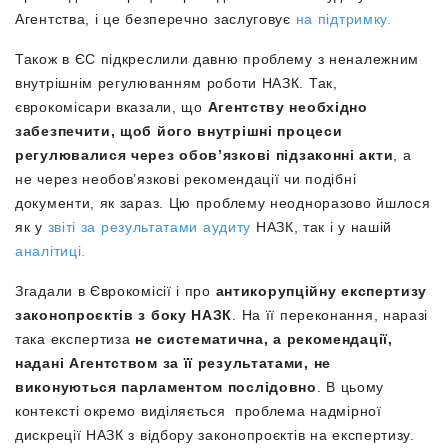
Агентства, і це безперечно заслуговує
на підтримку.
Також в ЄС підкреслили давню проблему з неналежним
внутрішнім регулюванням роботи НАЗК. Так,
єврокомісари вказали, що
Агентству необхідно
забезпечити, щоб його внутрішні процеси
регулювалися через обов’язкові підзаконні акти
, а
не через необов’язкові рекомендації чи подібні
документи, як зараз. Цю проблему неодноразово йшлося
як у
звіті за результатами аудиту
НАЗК, так і у нашій
аналітиці.
Згадали в Єврокомісії і про
антикорупційну експертизу
законопроєктів з боку НАЗК
. На її переконання, наразі
така експертиза
не систематична, а рекомендації,
надані Агентством за її результатами, не
виконуються парламентом послідовно
. В цьому
контексті окремо виділяється проблема надмірної
дискреції НАЗК з відбору законопроєктів на експертизу.