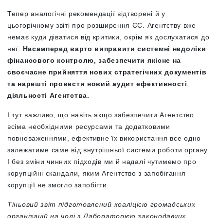
Тепер аналогічні рекомендації відтворені й у
цьогорічному звіті про розширення ЄС. Агентству вже
немає куди діватися від критики, окрім як дослухатися до
неї.
Насамперед варто виправити системні недоліки
фінансового контролю, забезпечити якісне на
своєчасне прийняття нових стратегічних документів
та нарешті провести новий аудит ефективності
діяльності Агентства.
І тут важливо, що навіть якщо забезпечити Агентство
всіма необхідними ресурсами та додатковими
повноваженнями, ефективне їх використання все одно
залежатиме саме від внутрішньої системи роботи органу.
І без зміни чинних підходів ми й надалі чутимемо про
корупційні скандали, яким Агентство з запобігання
корупції не змогло запобігти.
Тіньовий звіт підготовлений коаліцією громадських
організацій на чолі з Лабораторією законодавчих