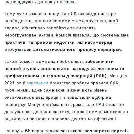
підтверджують цю нашу позицію.
Тому дуже важливо, що у звіті ЄК також ідеться про
необхідність зміцнити системи е-декларування, щоб
справді ефективно запобігати та виявляти
необґрунтовані активи. Комісія вказала,
що система має
практичні та правові недоліки, які насамперед
стосуються автоматизованого процесу перевірки.
Також Комісія відмітила необхідність
забезпечити
певний ступінь зовнішнього нагляду за логічним та
арифметичним контролем декларацій (ЛАК)
. Ми ще у
2021 році
закликали
Агентство зробити правила ЛАК
публічними, адже саме вони визначають рівень
ризикованості декларації і її подальший відбір на
перевірку. Минуло майже п’ять років, але НАЗК так і не
дослухалося до цього заклику, і наразі немає можливості
оцінити, чи визначені правила достатньо ефективні.
І знову ж ЄК справедливо закликала
розширити перелік