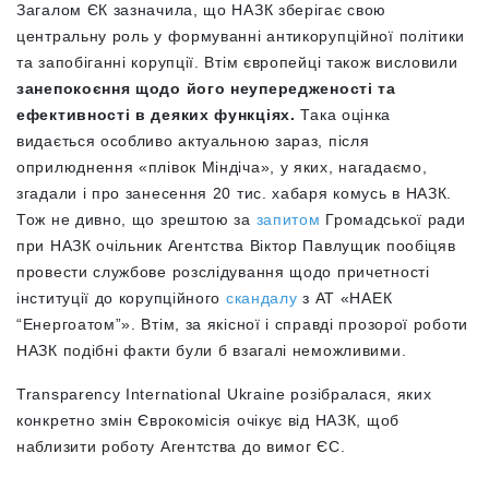
Загалом ЄК зазначила, що НАЗК зберігає свою
центральну роль у формуванні антикорупційної політики
та запобіганні корупції. Втім європейці також висловили
занепокоєння щодо його неупередженості та
ефективності в деяких функціях.
Така оцінка
видається особливо актуальною зараз, після
оприлюднення «плівок Міндіча», у яких, нагадаємо,
згадали і про занесення 20 тис. хабаря комусь в НАЗК.
Тож не дивно, що зрештою за
запитом
Громадської ради
при НАЗК очільник Агентства Віктор Павлущик пообіцяв
провести службове розслідування щодо причетності
інституції до корупційного
скандалу
з АТ «НАЕК
“Енергоатом”». Втім, за якісної і справді прозорої роботи
НАЗК подібні факти були б взагалі неможливими.
Transparency International Ukraine розібралася, яких
конкретно змін Єврокомісія очікує від НАЗК, щоб
наблизити роботу Агентства до вимог ЄС.