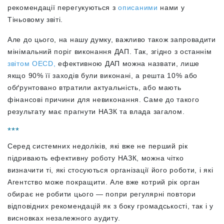
рекомендації перегукуються з
описаними
нами у
Тіньовому звіті.
Але до цього, на нашу думку, важливо також запровадити
мінімальний поріг виконання ДАП. Так, згідно з останнім
звітом OECD,
ефективною ДАП можна назвати, лише
якщо 90% її заходів були виконані, а решта 10% або
обґрунтовано втратили актуальність, або мають
фінансові причини для невиконання. Саме до такого
результату має прагнути НАЗК та влада загалом.
***
Серед системних недоліків, які вже не перший рік
підривають ефективну роботу НАЗК, можна чітко
визначити ті, які стосуються організації його роботи, і які
Агентство може покращити. Але вже котрий рік орган
обирає не робити цього — попри регулярні повтори
відповідних рекомендацій як з боку громадськості, так і у
висновках незалежного аудиту.