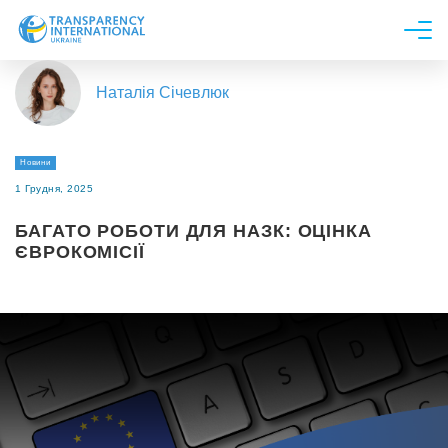
Про нас
Наталія Січевлюк
Новини
Дослідження
Новини
Напрями роботи
1 Грудня, 2025
Долучитися
БАГАТО РОБОТИ ДЛЯ НАЗК: ОЦІНКА
ЄВРОКОМІСІЇ