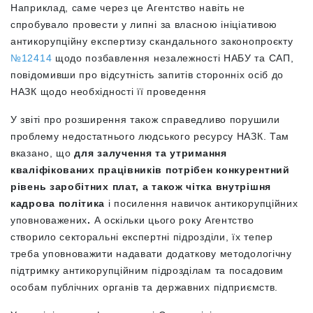
Наприклад, саме через це Агентство навіть не
спробувало провести у липні за власною ініціативою
антикорупційну експертизу скандального законопроєкту
№12414
щодо позбавлення незалежності НАБУ та САП,
повідомивши про відсутність запитів сторонніх осіб до
НАЗК щодо необхідності її проведення
У звіті про розширення також справедливо порушили
проблему недостатнього людського ресурсу НАЗК. Там
вказано, що
для залучення та утримання
кваліфікованих працівників потрібен конкурентний
рівень заробітних плат, а також чітка внутрішня
кадрова політика
і посилення навичок антикорупційних
уповноважених
.
А оскільки цього року Агентство
створило секторальні експертні підрозділи, їх тепер
треба уповноважити надавати додаткову методологічну
підтримку антикорупційним підрозділам та посадовим
особам публічних органів та державних підприємств.