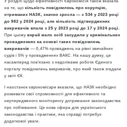
У розділі щодо ефективності Єврокомісія також вказала
на те, що
кількість повідомлень про корупцію,
отриманих НАЗК, значно зросла — з 534 у 2023 році
до 982 у 2024 році, але кількість підтверджених
викривачів впала з 25 у 2023 році до 17 у 2024 році.
При цьому
вкрай мало осіб засудили у кримінальних
провадженнях на основі таких повідомлень
викривачів
— 0,47% проваджень на рівні звичайних
судів і 5% у провадженнях ВАКС. На нашу думку, це
насамперед повʼязано з недоліками роботи Єдиного
порталу повідомлень викривачів, про який також згадали
у звіті ЄК.
І наостанок єврокомісари вказали, що НАЗК необхідно
розвивати свої спроможності для ефективного та
неупередженого моніторингу дотримання законодавства
про лобіювання. Це нова сфера для українського
законодавства і практики, яка справді потребує
додаткової уваги.