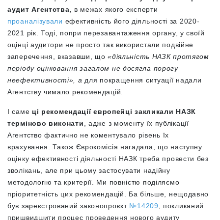
аудит Агентства,
в межах якого експерти
проаналізували
ефективність його діяльності за 2020-
2021 рік. Тоді, попри перезавантаження органу, у своїй
оцінці аудитори не просто так використали подвійне
заперечення, вказавши, що
«діяльність НАЗК протягом
періоду оцінювання загалом не досягла порогу
неефективності», а
для покращення ситуації надали
Агентству чимало рекомендацій.
І саме
ці рекомендації європейці закликали НАЗК
терміново виконати
, адже з моменту їх публікації
Агентство фактично не коментувало рівень їх
врахування. Також Єврокомісія нагадала, що наступну
оцінку ефективності діяльності НАЗК треба провести без
зволікань, але при цьому застосувати надійну
методологію та критерії. Ми повністю поділяємо
пріоритетність цих рекомендацій. Ба більше, нещодавно
був зареєстрований законопроєкт
№14209
, покликаний
пришвидшити процес проведення нового аудиту