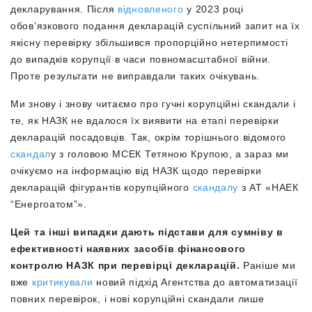
декларування. Після
відновленого
у 2023 році
обов’язкового подання декларацій суспільний запит на їх
якісну перевірку збільшився пропорційно нетерпимості
до випадків корупції в часи повномасштабної війни.
Проте результати не виправдали таких очікувань.
Ми знову і знову читаємо про гучні корупційні скандали і
те, як НАЗК не вдалося їх виявити на етапі перевірки
декларацій посадовців. Так, окрім торішнього відомого
скандал
у з головою МСЕК Тетяною Крупою, а зараз ми
очікуємо на інформацію від НАЗК щодо перевірки
декларацій фігурантів корупційного
скандалу
з АТ «НАЕК
“Енергоатом”».
Цей та інші випадки дають підстави для сумніву в
ефективності наявних засобів фінансового
контролю НАЗК при перевірці декларацій.
Раніше ми
вже
критикували
новий підхід Агентства до автоматизації
повних перевірок, і нові корупційні скандали лише