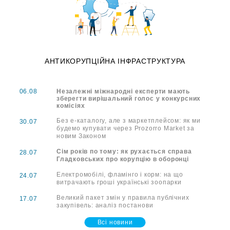
АНТИКОРУПЦІЙНА ІНФРАСТРУКТУРА
06.08
Незалежні міжнародні експерти мають
зберегти вирішальний голос у конкурсних
комісіях
Без е-каталогу, але з маркетплейсом: як ми
30.07
будемо купувати через Prozorro Market за
новим Законом
Сім років по тому: як рухається справа
28.07
Гладковських про корупцію в оборонці
Електромобілі, фламінго і корм: на що
24.07
витрачають гроші українські зоопарки
Великий пакет змін у правила публічних
17.07
закупівель: аналіз постанови
Всі новини