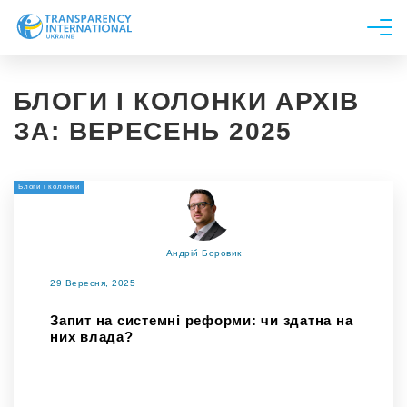
Про нас
БЛОГИ І КОЛОНКИ АРХІВ
Новини
ЗА:
ВЕРЕСЕНЬ 2025
Дослідження
Напрями роботи
Блоги і колонки
Долучитися
Андрій Боровик
29 Вересня, 2025
Запит на системні реформи: чи здатна на
них влада?